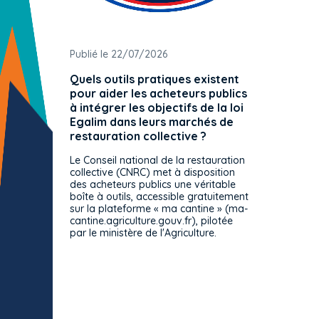
Publié le 22/07/2026
Publié 
Quels outils pratiques existent
L'ache
pour aider les acheteurs publics
attrib
à intégrer les objectifs de la loi
offre 
Egalim dans leurs marchés de
exact
restauration collective ?
spécif
prévue
Le Conseil national de la restauration
consul
collective (CNRC) met à disposition
des acheteurs publics une véritable
Le Cons
boîte à outils, accessible gratuitement
décisio
sur la plateforme « ma cantine » (ma-
strict 
cantine.agriculture.gouv.fr), pilotée
: le rè
par le ministère de l'Agriculture.
s'impos
toutes 
celles-
dépourv
des off