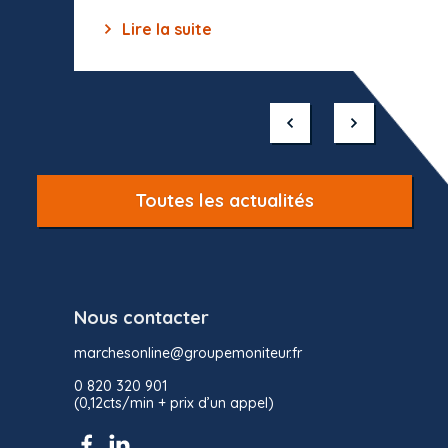
Lire la suite
Lir
Item
1
of
10
Toutes les actualités
Nous contacter
marchesonline@groupemoniteur.fr
0 820 320 901
(0,12cts/min + prix d’un appel)