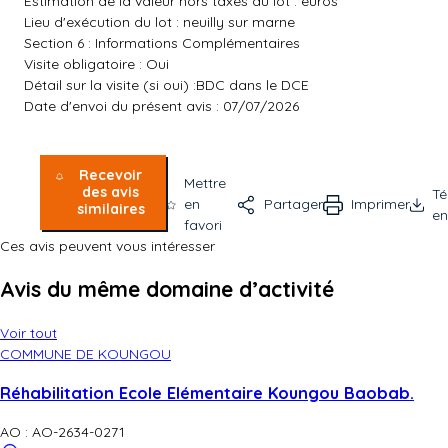
Estimation de la valeur hors taxes du lot : euros
Lieu d'exécution du lot : neuilly sur marne
Section 6 : Informations Complémentaires
Visite obligatoire : Oui
Détail sur la visite (si oui) :BDC dans le DCE
Date d'envoi du présent avis : 07/07/2026
Recevoir
Mettre
des avis
Té
en
Partager
Imprimer
similaires
en
favori
Ces avis peuvent vous intéresser
Avis du même domaine d’activité
Voir tout
COMMUNE DE KOUNGOU
Réhabilitation Ecole Elémentaire Koungou Baobab.
AO : AO-2634-0271