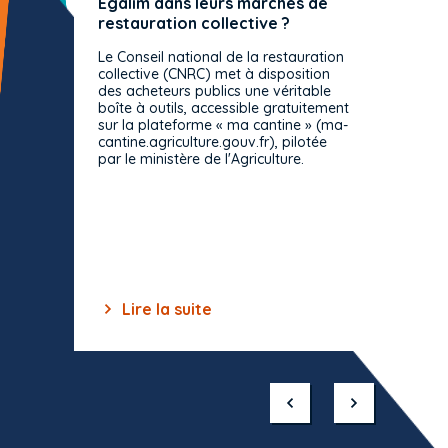
Egalim dans leurs marchés de
exact
restauration collective ?
spécif
prévue
Le Conseil national de la restauration
consul
collective (CNRC) met à disposition
des acheteurs publics une véritable
Le Cons
boîte à outils, accessible gratuitement
décisio
sur la plateforme « ma cantine » (ma-
strict 
cantine.agriculture.gouv.fr), pilotée
: le rè
par le ministère de l'Agriculture.
s'impos
toutes 
celles-
dépourv
des off
Lire la suite
Lir
Item
1
of
10