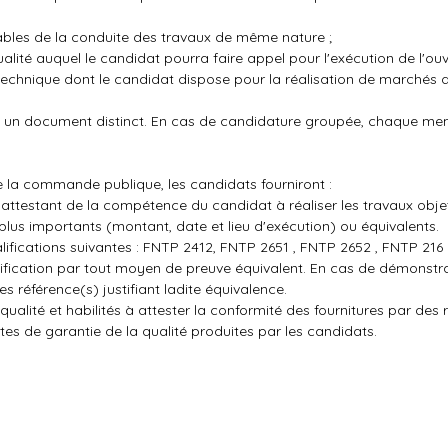
sables de la conduite des travaux de même nature ;
ualité auquel le candidat pourra faire appel pour l'exécution de l'ou
nt technique dont le candidat dispose pour la réalisation de marché
ira un document distinct. En cas de candidature groupée, chaque m
e la commande publique, les candidats fourniront :
 attestant de la compétence du candidat à réaliser les travaux obje
lus importants (montant, date et lieu d'exécution) ou équivalents.
ifications suivantes : FNTP 2412, FNTP 2651 , FNTP 2652 , FNTP 216 
lification par tout moyen de preuve équivalent. En cas de démonstr
es référence(s) justifiant ladite équivalence.
qualité et habilités à attester la conformité des fournitures par des 
tes de garantie de la qualité produites par les candidats.