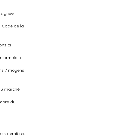
 signée
du Code de la
ns ci-
u formulaire
ons / moyens
t du marché
embre du
ois dernières