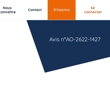
Nous
Se
Contact
S’inscrire
connaître
connecter
Avis n°AO-2622-1427