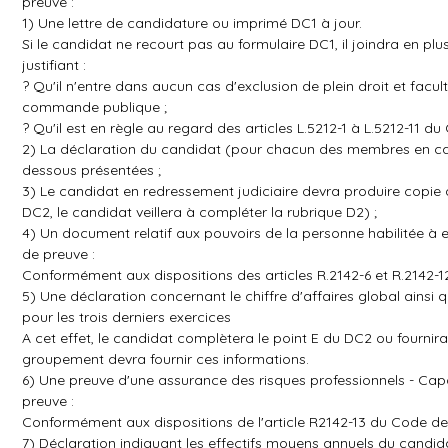
preuve :
1) Une lettre de candidature ou imprimé DC1 à jour.
Si le candidat ne recourt pas au formulaire DC1, il joindra en pl
justifiant :
? Qu'il n'entre dans aucun cas d'exclusion de plein droit et facult
commande publique ;
? Qu'il est en règle au regard des articles L.5212-1 à L.5212-11 d
2) La déclaration du candidat (pour chacun des membres en ca
dessous présentées ;
3) Le candidat en redressement judiciaire devra produire copie 
DC2, le candidat veillera à compléter la rubrique D2) ;
4) Un document relatif aux pouvoirs de la personne habilitée à
de preuve :
Conformément aux dispositions des articles R.2142-6 et R.2142-
5) Une déclaration concernant le chiffre d'affaires global ainsi q
pour les trois derniers exercices
A cet effet, le candidat complètera le point E du DC2 ou fourn
groupement devra fournir ces informations.
6) Une preuve d'une assurance des risques professionnels - Capa
preuve :
Conformément aux dispositions de l'article R2142-13 du Code de
7) Déclaration indiquant les effectifs moyens annuels du candi