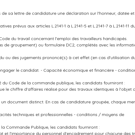
us de sa lettre de candidature une déclaration sur l'honneur, datée et
atives prévus aux articles L.2141-1 à L.2141-5 et L.2141-7 à L.2141-11 
u Code du travail concernant l'emploi des travailleurs handicapés.
s de groupement) ou formulaire DC2, complétés avec les informatio
du ou des jugements prononcé(s) à cet effet (en cas d'utilisation d
 engager le candidat. - Capacité économique et financière - conditi
12 du Code de la commande publique, les candidats fourniront :
ue le chiffre d'affaires réalisé pour des travaux identiques à l'obje
ira un document distinct. En cas de candidature groupée, chaque m
cités techniques et professionnelles - conditions / moyens de
 la Commande Publique, les candidats fourniront :
dat et l'importance du personnel d'encadrement pour chacune des tr