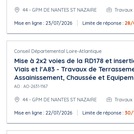
Estimation de la valeur hors taxes du lot : 0.00 euros
44 - GPM DE NANTES ST NAZAIRE
Travaux 
Lieu d'exécution du lot : Loire-Atlantique
Section 6 - Informations Complementaires
Mise en ligne : 23/07/2026
Limite de réponse :
28/
Visite obligatoire : Oui
Détail sur la visite (si oui) : Pour les modalités de la visite de site
Autres informations complémentaires : Les Annexes du CCTP ne so
tout candidat qui en fera la demande.
Conseil Départemental Loire-Atlantique
Date d'envoi du présent avis à la publication :
Mise à 2x2 voies de la RD178 et insert
18/05/2026
Viais et l'A83 - Travaux de Terrassem
Assainissement, Chaussée et Equipem
AO : AO-2631-1167
44 - GPM DE NANTES ST NAZAIRE
Travaux 
Mise en ligne : 22/07/2026
Limite de réponse :
30/