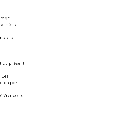
vrage
s de même
embre du
t du présent
. Les
ation par
références à