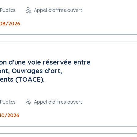
Publics
Appel d'offres ouvert
08/2026
 , se référer au §2.10 du R.C.
nt pas téléchargeables avec le DCE. Voir §4.1 du R.C. : elles sont 
ion d'une voie réservée entre
ent, Ouvrages d'art,
ents (TOACE).
Publics
Appel d'offres ouvert
10/2026