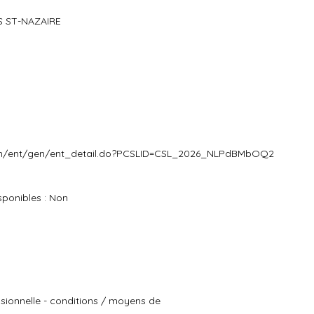
S ST-NAZAIRE
dm/ent/gen/ent_detail.do?PCSLID=CSL_2026_NLPdBMbOQ2
ponibles : Non
essionnelle - conditions / moyens de