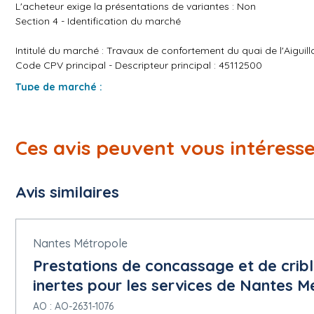
L'acheteur exige la présentations de variantes : Non
Section 4 - Identification du marché
Intitulé du marché : Travaux de confortement du quai de l'Aiguil
Code CPV principal - Descripteur principal : 45112500
Type de marché :
Travaux
Description succincte du marché : Confortement du quai de l'Aigu
forés et injection et la réalisation d'une jonction par dallette bét
Ces avis peuvent vous intéress
Confortement de la berge Ernest Renaud par l'injection des cavités
Lieu principal d'exécution du marché : Loire-Atlantique
Durée du marché (en mois) : 12
Avis similaires
La consultation comporte des tranches : Oui
La consultation prévoit une réservation de tout ou partie du mar
Non
Marché alloti : Oui
Nantes Métropole
Section 5 - Lots
Prestations de concassage et de cribl
-
Description du lot : Travaux de confortement du quai de l'Aiguil
inertes pour les services de Nantes M
AO : AO-2631-1076
Code(s) CPV additionnel(s) - Descripteur principal : 45112500