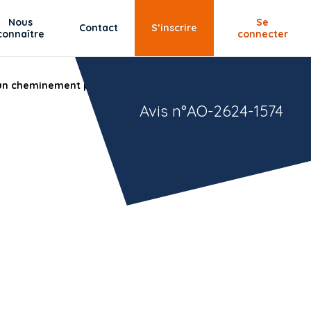
Nous
Se
Contact
S’inscrire
connaître
connecter
un cheminement piéton, sécurisation de carrefours et
Avis n°AO-2624-1574