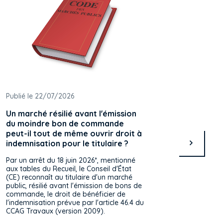
Publié le 22/07/2026
Publié l
Un marché résilié avant l'émission
Un règ
du moindre bon de commande
publics
peut-il tout de même ouvrir droit à
retenir
indemnisation pour le titulaire ?
les ache
européen
Par un arrêt du 18 juin 2026*, mentionné
unique d
aux tables du Recueil, le Conseil d'État
directiv
(CE) reconnaît au titulaire d'un marché
public, résilié avant l'émission de bons de
commande, le droit de bénéficier de
l'indemnisation prévue par l'article 46.4 du
CCAG Travaux (version 2009).