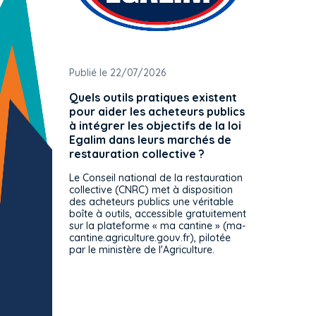
Publié le 22/07/2026
Publié 
Quels outils pratiques existent
L'ache
pour aider les acheteurs publics
attrib
à intégrer les objectifs de la loi
offre 
Egalim dans leurs marchés de
exact
restauration collective ?
spécif
prévue
Le Conseil national de la restauration
consul
collective (CNRC) met à disposition
des acheteurs publics une véritable
Le Cons
boîte à outils, accessible gratuitement
décisio
sur la plateforme « ma cantine » (ma-
strict 
cantine.agriculture.gouv.fr), pilotée
: le rè
par le ministère de l'Agriculture.
s'impos
toutes 
celles-
dépourv
des off