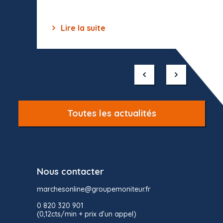
Lire la suite
Lir
Item
1
of
10
Toutes les actualités
Nous contacter
marchesonline@groupemoniteur.fr
0 820 320 901
(0,12cts/min + prix d’un appel)