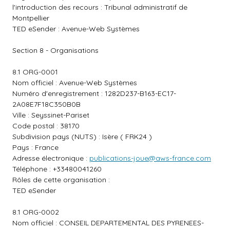
l'introduction des recours : Tribunal administratif de
Montpellier
TED eSender : Avenue-Web Systèmes
Section 8 - Organisations
8.1 ORG-0001
Nom officiel : Avenue-Web Systèmes
Numéro d'enregistrement : 1282D237-B163-EC17-
2A08E7F18C350B0B
Ville : Seyssinet-Pariset
Code postal : 38170
Subdivision pays (NUTS) : Isère ( FRK24 )
Pays : France
Adresse électronique :
publications-joue@aws-france.com
Téléphone : +33480041260
Rôles de cette organisation :
TED eSender
8.1 ORG-0002
Nom officiel : CONSEIL DEPARTEMENTAL DES PYRENEES-