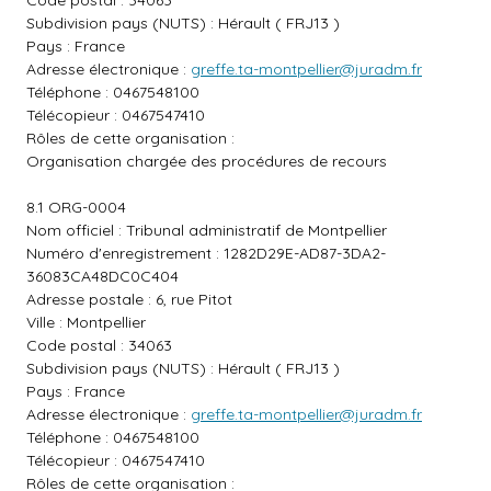
Code postal : 34063
Subdivision pays (NUTS) : Hérault ( FRJ13 )
Pays : France
Adresse électronique :
greffe.ta-montpellier@juradm.fr
Téléphone : 0467548100
Télécopieur : 0467547410
Rôles de cette organisation :
Organisation chargée des procédures de recours
8.1 ORG-0004
Nom officiel : Tribunal administratif de Montpellier
Numéro d'enregistrement : 1282D29E-AD87-3DA2-
36083CA48DC0C404
Adresse postale : 6, rue Pitot
Ville : Montpellier
Code postal : 34063
Subdivision pays (NUTS) : Hérault ( FRJ13 )
Pays : France
Adresse électronique :
greffe.ta-montpellier@juradm.fr
Téléphone : 0467548100
Télécopieur : 0467547410
Rôles de cette organisation :