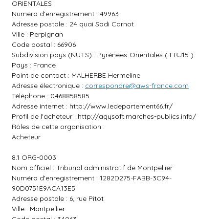
ORIENTALES
Numéro d'enregistrement : 49963
Adresse postale : 24 quai Sadi Carnot
Ville : Perpignan
Code postal : 66906
Subdivision pays (NUTS) : Pyrénées-Orientales ( FRJ15 )
Pays : France
Point de contact : MALHERBE Hermeline
Adresse électronique :
correspondre@aws-france.com
Téléphone : 0468858585
Adresse internet :
http://www.ledepartement66.fr/
Profil de l'acheteur :
http://agysoft.marches-publics.info/
Rôles de cette organisation :
Acheteur
8.1 ORG-0003
Nom officiel : Tribunal administratif de Montpellier
Numéro d'enregistrement : 1282D275-FABB-3C94-
90D0751E9ACA13E5
Adresse postale : 6, rue Pitot
Ville : Montpellier