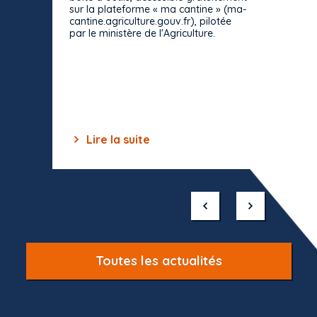
décisio
sur la plateforme « ma cantine » (ma-
strict 
cantine.agriculture.gouv.fr), pilotée
: le rè
par le ministère de l'Agriculture.
s'impos
toutes 
celles-
dépourv
des off
Lire la suite
Lir
Item
1
of
10
Toutes les actualités