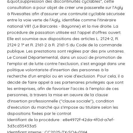
&quot;suppression des discontinuités cyclables", cette
consultation a pour objet de créer une passerelle sur l'Agly
à Rivesaltes afin d'assurer une continuité cyclable sécurisée
entre la voie verte de l'Agly, identifiée comme l'itinéraire
national V81 (Le Barcarès - Bayonne) et la rive droite. La
procédure de passation utilisée est l'appel d'offres ouvert.
Elle est soumise aux dispositions des articles L. 2124-2, R.
2124-2 1° et R. 2161-2 à R. 2161-5 du Code de la commande
publique. Les prestations sont réglées par des prix unitaires.
Le Conseil Départemental, dans un souci de promotion de
l'emploi et de lutte contre l'exclusion, s'est engagé dans une
politique volontariste d'insertion des personnes à la
recherche d'un emploi ou en voie d'exclusion. Pour cela, il a
décidé de faire appel à ses partenaires privilégiés que sont
les entreprises, afin de favoriser l'accès à l'emploi de ces
personnes, à travers la mise en oeuvre de la clause
d'insertion professionnelle ("clause sociale"), condition
d'exécution du marché qui s'impose au titulaire selon les
dispositions fixées par le contrat
Identifiant de la procédure : e8e4972f-42da-4f0d-a7ef-
3d3cd35433a5
Identifiant interne : CC2025-TX-SOA-0164