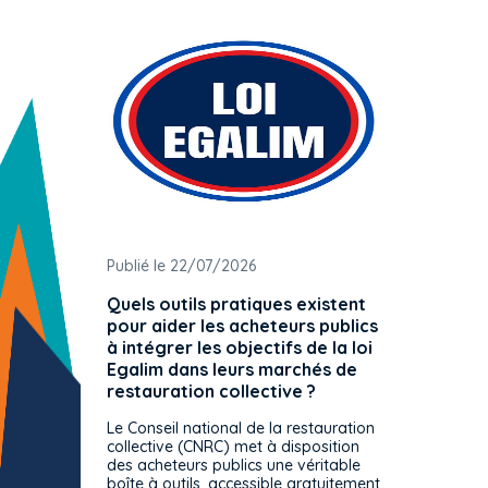
Publié le 22/07/2026
Publié 
Quels outils pratiques existent
L'ache
pour aider les acheteurs publics
attrib
à intégrer les objectifs de la loi
offre 
Egalim dans leurs marchés de
exact
restauration collective ?
spécif
prévue
Le Conseil national de la restauration
consul
collective (CNRC) met à disposition
des acheteurs publics une véritable
Le Cons
boîte à outils, accessible gratuitement