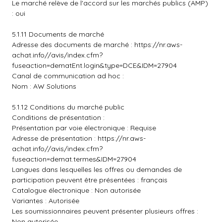
Le marché relève de l'accord sur les marchés publics (AMP)
: oui
5.1.11 Documents de marché
Adresse des documents de marché :
https://nr.aws-
achat.info//avis/index.cfm?
fuseaction=dematEnt.login&type=DCE&IDM=27904
Canal de communication ad hoc :
Nom : AW Solutions
5.1.12 Conditions du marché public
Conditions de présentation :
Présentation par voie électronique : Requise
Adresse de présentation :
https://nr.aws-
achat.info//avis/index.cfm?
fuseaction=demat.termes&IDM=27904
Langues dans lesquelles les offres ou demandes de
participation peuvent être présentées : français
Catalogue électronique : Non autorisée
Variantes : Autorisée
Les soumissionnaires peuvent présenter plusieurs offres :
Non autorisée