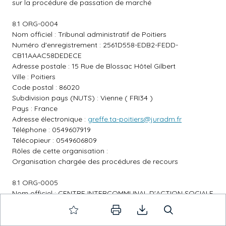
sur la procédure de passation de marché
8.1 ORG-0004
Nom officiel : Tribunal administratif de Poitiers
Numéro d'enregistrement : 2561D558-EDB2-FEDD-
CB11AAAC58DEDECE
Adresse postale : 15 Rue de Blossac Hôtel Gilbert
Ville : Poitiers
Code postal : 86020
Subdivision pays (NUTS) : Vienne ( FRI34 )
Pays : France
Adresse électronique :
greffe.ta-poitiers@juradm.fr
Téléphone : 0549607919
Télécopieur : 0549606809
Rôles de cette organisation :
Organisation chargée des procédures de recours
8.1 ORG-0005
Nom officiel : CENTRE INTERCOMMUNAL D'ACTION SOCIALE
MELLOIS EN POITOU
Numéro d'enregistrement : 2561D569-F10B-9406-
8D90174CBCEAFE67