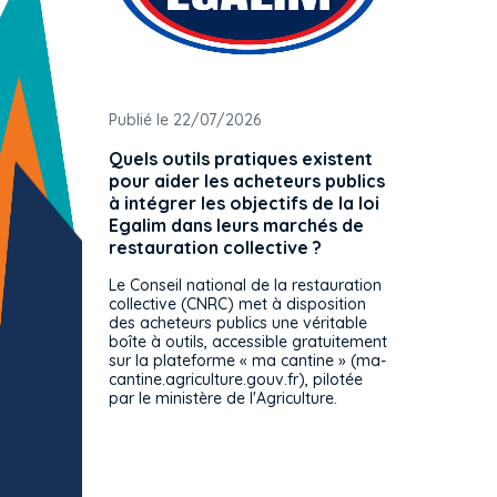
Publié le 22/07/2026
Publié 
Quels outils pratiques existent
L'ache
pour aider les acheteurs publics
attrib
à intégrer les objectifs de la loi
offre 
Egalim dans leurs marchés de
exact
restauration collective ?
spécif
prévue
Le Conseil national de la restauration
consul
collective (CNRC) met à disposition
des acheteurs publics une véritable
Le Cons
boîte à outils, accessible gratuitement
décisio
sur la plateforme « ma cantine » (ma-
strict 
cantine.agriculture.gouv.fr), pilotée
: le rè
par le ministère de l'Agriculture.
s'impos
toutes 
celles-
dépourv
des off