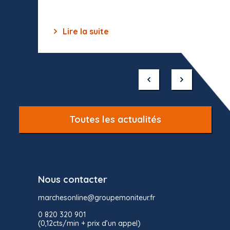
Lire la suite
Lir
Item
1
of
10
Toutes les actualités
Nous contacter
marchesonline@groupemoniteur.fr
0 820 320 901
(0,12cts/min + prix d’un appel)