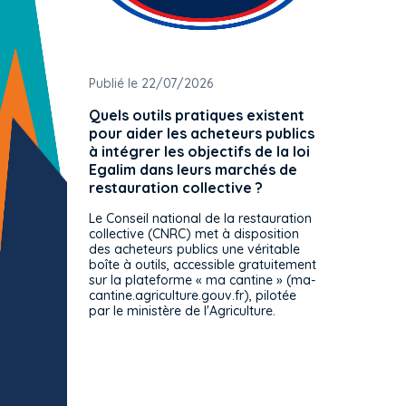
Publié le 22/07/2026
Publié 
Quels outils pratiques existent
L'ache
pour aider les acheteurs publics
attrib
à intégrer les objectifs de la loi
offre 
Egalim dans leurs marchés de
exact
restauration collective ?
spécif
prévue
Le Conseil national de la restauration
consul
collective (CNRC) met à disposition
des acheteurs publics une véritable
Le Cons
boîte à outils, accessible gratuitement
décisio
sur la plateforme « ma cantine » (ma-
strict 
cantine.agriculture.gouv.fr), pilotée
: le rè
par le ministère de l'Agriculture.
s'impos
toutes 
celles-
dépourv
des off