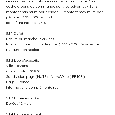
celui-ci. Les montants minimum et maximum de l'accord-
cadre à bons de commande sont les suivants : - Sans
montant minimum par période ; - Montant maximum par
période : 3 250 000 euros HT.
Identifiant interne : 2616
5.1.1 Objet
Nature du marché : Services
Nomenclature principale ( cpv ): 55523100 Services de
restauration scolaire
5.1.2 Lieu d'exécution
Ville : Bezons
Code postal : 95870
Subdivision pays (NUTS) : Val-d'Oise ( FR108 )
Pays : France
Informations complémentaires :
5.1.3 Durée estimée
Durée : 12 Mois
5.1.4 Renouvellement