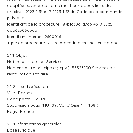
adaptée ouverte, conformément aux dispositions des
articles L.2123-1-3° et R.2123-1-3° du Code de la commande
publique.
Identifiant de la procédure : 87bfc60d-d7d6-4619-87c5-
ddd62505cbcb
Identifiant interne : 2600016
Type de procédure : Autre procédure en une seule étape
2.1.1 Objet
Nature du marché : Services
Nomenclature principale ( cpv ): 55523100 Services de
restauration scolaire
2.1.2 Lieu d'exécution
Ville : Bezons
Code postal : 95870
Subdivision pays (NUTS) : Val-d'Oise ( FR108 )
Pays : France
2.1.4 Informations générales
Base juridique :