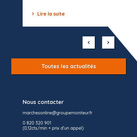
Lire la suite
Lir
Item
1
of
10
Toutes les actualités
Nous contacter
marchesonline@groupemoniteur.fr
0 820 320 901
(0,12cts/min + prix d’un appel)