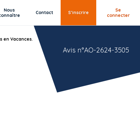
Nous
Se
Contact
S’inscrire
connaître
connecter
s en Vacances.
Avis n°AO-2624-3505