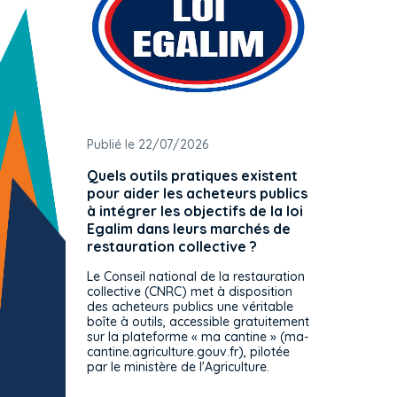
Publié le 22/07/2026
Publié 
Quels outils pratiques existent
L'ache
pour aider les acheteurs publics
attrib
à intégrer les objectifs de la loi
offre 
Egalim dans leurs marchés de
exact
restauration collective ?
spécif
prévue
Le Conseil national de la restauration
consul
collective (CNRC) met à disposition
des acheteurs publics une véritable
Le Cons
boîte à outils, accessible gratuitement
décisio
sur la plateforme « ma cantine » (ma-
strict 
cantine.agriculture.gouv.fr), pilotée
: le rè
par le ministère de l'Agriculture.
s'impos
toutes 