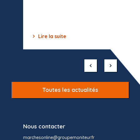
celles-
dépourv
des off
Lire la suite
Lir
Item
1
of
10
Toutes les actualités
Nous contacter
marchesonline@groupemoniteur.fr