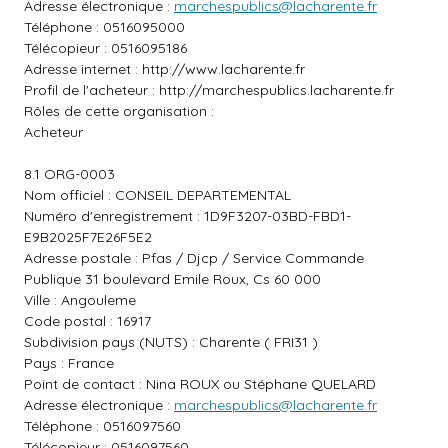
Adresse électronique :
marchespublics@lacharente.fr
Téléphone : 0516095000
Télécopieur : 0516095186
Adresse internet :
http://www.lacharente.fr
Profil de l'acheteur :
http://marchespublics.lacharente.fr
Rôles de cette organisation :
Acheteur
8.1 ORG-0003
Nom officiel : CONSEIL DEPARTEMENTAL
Numéro d'enregistrement : 1D9F3207-03BD-FBD1-
E9B2025F7E26F5E2
Adresse postale : Pfas / Djcp / Service Commande
Publique 31 boulevard Emile Roux, Cs 60 000
Ville : Angouleme
Code postal : 16917
Subdivision pays (NUTS) : Charente ( FRI31 )
Pays : France
Point de contact : Nina ROUX ou Stéphane QUELARD
Adresse électronique :
marchespublics@lacharente.fr
Téléphone : 0516097560
Télécopieur : 0516097560