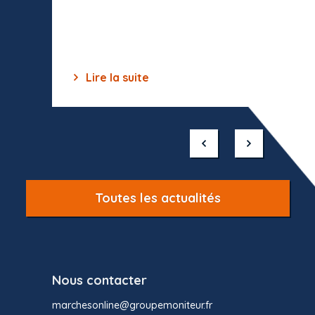
celles-
dépourv
des off
Lire la suite
Lir
Item
1
of
10
Toutes les actualités
Nous contacter
marchesonline@groupemoniteur.fr