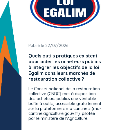
Publié le 22/07/2026
Publié 
Quels outils pratiques existent
L'ache
pour aider les acheteurs publics
attrib
à intégrer les objectifs de la loi
offre 
Egalim dans leurs marchés de
exact
restauration collective ?
spécif
prévue
Le Conseil national de la restauration
consul
collective (CNRC) met à disposition
des acheteurs publics une véritable
Le Cons
boîte à outils, accessible gratuitement
décisio
sur la plateforme « ma cantine » (ma-
strict 
cantine.agriculture.gouv.fr), pilotée
: le rè
par le ministère de l'Agriculture.
s'impos
toutes 