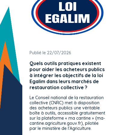
Publié le 22/07/2026
Publié 
Quels outils pratiques existent
L'ache
pour aider les acheteurs publics
attrib
à intégrer les objectifs de la loi
offre 
Egalim dans leurs marchés de
exact
restauration collective ?
spécif
prévue
Le Conseil national de la restauration
consul
collective (CNRC) met à disposition
des acheteurs publics une véritable
Le Cons
boîte à outils, accessible gratuitement
décisio
sur la plateforme « ma cantine » (ma-
strict 
cantine.agriculture.gouv.fr), pilotée
: le rè
par le ministère de l'Agriculture.
s'impos