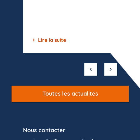
toutes 
celles-
dépourv
des off
Lire la suite
Lir
Item
1
of
10
Toutes les actualités
Nous contacter