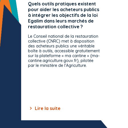
Quels outils pratiques existent
L'ache
pour aider les acheteurs publics
attrib
à intégrer les objectifs de la loi
offre 
Egalim dans leurs marchés de
exact
restauration collective ?
spécif
prévue
Le Conseil national de la restauration
consul
collective (CNRC) met à disposition
des acheteurs publics une véritable
Le Cons
boîte à outils, accessible gratuitement
décisio
sur la plateforme « ma cantine » (ma-
strict 
cantine.agriculture.gouv.fr), pilotée
: le rè
par le ministère de l'Agriculture.
s'impos
toutes 
celles-
dépourv
des off
Lire la suite
Lir
Item