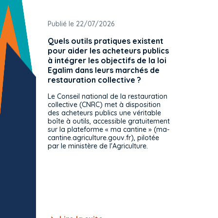
Publié le 22/07/2026
Publié 
Quels outils pratiques existent
L'ache
pour aider les acheteurs publics
attrib
à intégrer les objectifs de la loi
offre 
Egalim dans leurs marchés de
exact
restauration collective ?
spécif
prévue
Le Conseil national de la restauration
consul
collective (CNRC) met à disposition
des acheteurs publics une véritable
Le Cons
boîte à outils, accessible gratuitement
décisio
sur la plateforme « ma cantine » (ma-
strict 
cantine.agriculture.gouv.fr), pilotée
: le rè
par le ministère de l'Agriculture.
s'impos
toutes 
celles-
dépourv
des off