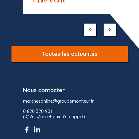
Lire la suite
Lir
Item
1
of
10
Toutes les actualités
Nous contacter
marchesonline@groupemoniteur.fr
0 820 320 901
(0,12cts/min + prix d’un appel)