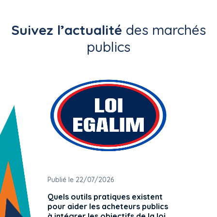
Suivez l’actualité
des marchés
publics
Publié le 22/07/2026
Publié 
Quels outils pratiques existent
L'ache
pour aider les acheteurs publics
attrib
à intégrer les objectifs de la loi
offre 