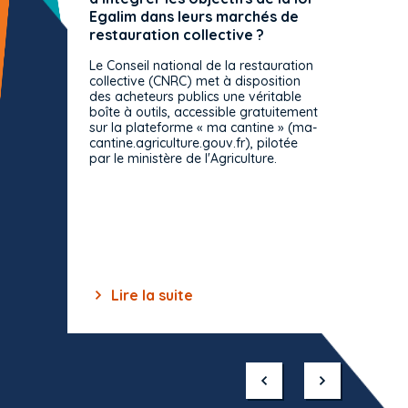
Egalim dans leurs marchés de
exact
restauration collective ?
spécif
prévue
Le Conseil national de la restauration
consul
collective (CNRC) met à disposition
des acheteurs publics une véritable
Le Cons
boîte à outils, accessible gratuitement
décisio
sur la plateforme « ma cantine » (ma-
strict 
cantine.agriculture.gouv.fr), pilotée
: le rè
par le ministère de l'Agriculture.
s'impos
toutes 
celles-
dépourv
des off
Lire la suite
Lir
Item
1
of
10