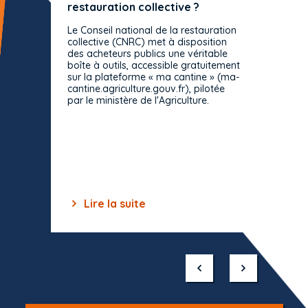
restauration collective ?
spécif
prévue
Le Conseil national de la restauration
consul
collective (CNRC) met à disposition
des acheteurs publics une véritable
Le Cons
boîte à outils, accessible gratuitement
décisio
sur la plateforme « ma cantine » (ma-
strict 
cantine.agriculture.gouv.fr), pilotée
: le rè
par le ministère de l'Agriculture.
s'impos
toutes 
celles-
dépourv
des off
Lire la suite
Lir
Item
1
of
10