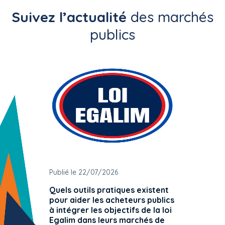
Suivez l’actualité
des marchés
publics
Publié le 22/07/2026
Publié 
Quels outils pratiques existent
L'ache
pour aider les acheteurs publics
attrib
à intégrer les objectifs de la loi
offre 
Egalim dans leurs marchés de
exact