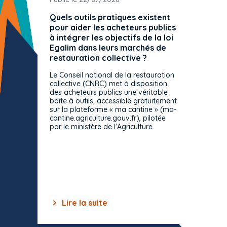
Quels outils pratiques existent
L'ache
pour aider les acheteurs publics
attrib
à intégrer les objectifs de la loi
offre 
Egalim dans leurs marchés de
exact
restauration collective ?
spécif
prévue
Le Conseil national de la restauration
consul
collective (CNRC) met à disposition
des acheteurs publics une véritable
Le Cons
boîte à outils, accessible gratuitement
décisio
sur la plateforme « ma cantine » (ma-
strict 
cantine.agriculture.gouv.fr), pilotée
: le rè
par le ministère de l'Agriculture.
s'impos
toutes 
celles-
dépourv
des off
Lire la suite
Lir