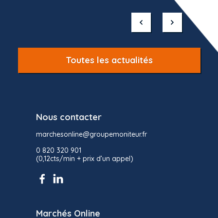
Item
1
of
10
Toutes les actualités
Nous contacter
marchesonline@groupemoniteur.fr
0 820 320 901
(0,12cts/min + prix d’un appel)
Marchés Online