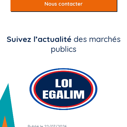
Nous contacter
Suivez l’actualité
des marchés
publics
Publié le 22/07/2026
Publié 