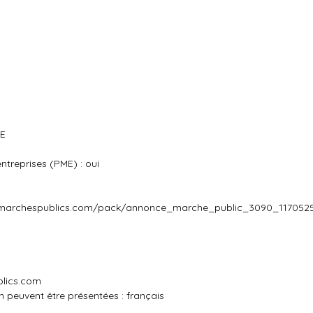
UE
i
treprises (PME) : oui
e-marchespublics.com/pack/annonce_marche_public_3090_1170525
blics.com
 peuvent être présentées : français