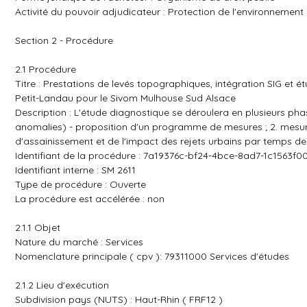
Activité du pouvoir adjudicateur : Protection de l'environnement
Section 2 - Procédure
2.1 Procédure
Titre : Prestations de levés topographiques, intégration SIG e
Petit-Landau pour le Sivom Mulhouse Sud Alsace
Description : L'étude diagnostique se déroulera en plusieurs phas
anomalies) - proposition d'un programme de mesures ; 2. mesures
d'assainissement et de l'impact des rejets urbains par temps de
Identifiant de la procédure : 7a19376c-bf24-4bce-8ad7-1c1563f0
Identifiant interne : SM 2611
Type de procédure : Ouverte
La procédure est accélérée : non
2.1.1 Objet
Nature du marché : Services
Nomenclature principale ( cpv ): 79311000 Services d'études
2.1.2 Lieu d'exécution
Subdivision pays (NUTS) : Haut-Rhin ( FRF12 )