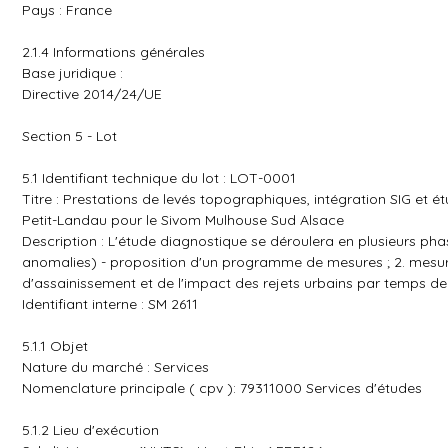
Pays : France
2.1.4 Informations générales
Base juridique :
Directive 2014/24/UE
Section 5 - Lot
5.1 Identifiant technique du lot : LOT-0001
Titre : Prestations de levés topographiques, intégration SIG e
Petit-Landau pour le Sivom Mulhouse Sud Alsace
Description : L'étude diagnostique se déroulera en plusieurs phas
anomalies) - proposition d'un programme de mesures ; 2. mesures
d'assainissement et de l'impact des rejets urbains par temps de
Identifiant interne : SM 2611
5.1.1 Objet
Nature du marché : Services
Nomenclature principale ( cpv ): 79311000 Services d'études
5.1.2 Lieu d'exécution