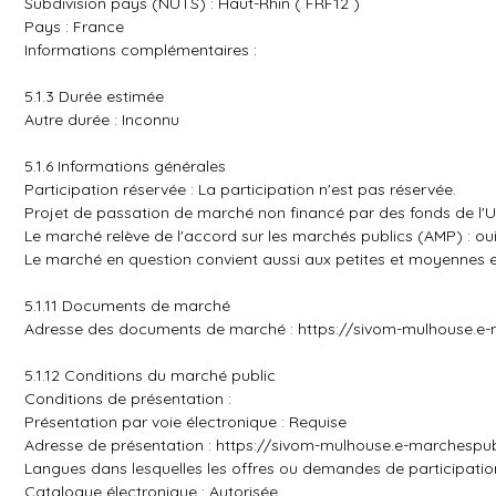
Subdivision pays (NUTS) : Haut-Rhin ( FRF12 )
Pays : France
Informations complémentaires :
5.1.3 Durée estimée
Autre durée : Inconnu
5.1.6 Informations générales
Participation réservée : La participation n'est pas réservée.
Projet de passation de marché non financé par des fonds de l'
Le marché relève de l'accord sur les marchés publics (AMP) : ou
Le marché en question convient aussi aux petites et moyennes en
5.1.11 Documents de marché
Adresse des documents de marché :
https://sivom-mulhouse.
5.1.12 Conditions du marché public
Conditions de présentation :
Présentation par voie électronique : Requise
Adresse de présentation :
https://sivom-mulhouse.e-marchespu
Langues dans lesquelles les offres ou demandes de participation
Catalogue électronique : Autorisée