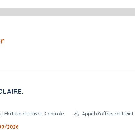
er
plois protégés : Non
LAIRE.
, Maîtrise d'oeuvre, Contrôle
Appel d'offres restreint
lhouse Sud Alsace
09/2026
nistratif de Strasbourg