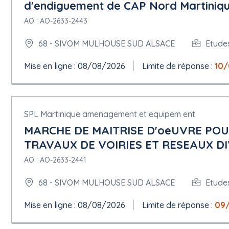
Téléphone : +33 389432130
d'endiguement de CAP Nord Martiniqu
Adresse internet :
https://www.sivom-mulhouse.fr
AO : AO-2633-2443
Profil de l'acheteur :
https://sivom-mulhouse.e-marchespublics.
Rôles de cette organisation :
68 - SIVOM MULHOUSE SUD ALSACE
Etudes
Acheteur
Organisation qui fournit des informations complémentaires sur
Mise en ligne : 08/08/2026
Limite de réponse :
10
Organisation chargée des procédures de médiation
8.1 ORG-0002
Nom officiel : Tribunal Administratif de Strasbourg
Numéro d'enregistrement : 17670005200010
SPL Martinique amenagement et equipem ent
Adresse postale : 31 Avenue de la Paix
MARCHE DE MAITRISE D'oeUVRE POU
Ville : Strasbourg
TRAVAUX DE VOIRIES ET RESEAUX DI
Code postal : 67070
Subdivision pays (NUTS) : Bas-Rhin ( FRF11 )
AO : AO-2633-2441
Pays : France
Adresse électronique :
greffe.ta-strasbourg@juradm.fr
68 - SIVOM MULHOUSE SUD ALSACE
Etudes
Téléphone : 0388212323
Rôles de cette organisation :
Mise en ligne : 08/08/2026
Limite de réponse :
09
Organisation chargée des procédures de recours
Organisation qui fournit des précisions concernant l'introductio