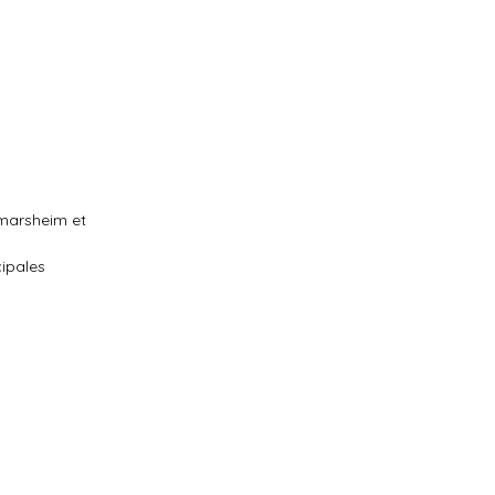
tmarsheim et
cipales