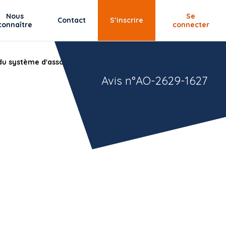
Nous
Se
Contact
S’inscrire
connaître
connecter
 du système d'assainissement de Ottmarsheim et Petit-
Avis n°AO-2629-1627