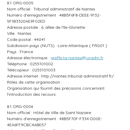
8.1 ORG-0005
Nom officiel : Tribunal administratif de Nantes
Numéro d'enregistrement : 48B5F6F8-DEEE-9132-
5F1B3320AE9F02ED
Adresse postale : 6, allée de l'Ile-Gloriette
Ville : Nantes
Code postal : 44041
Subdivision pays (NUTS) : Loire-Atlantique ( FRG01 )
Pays : France
Adresse électronique :
greffe.ta-nantes@juradm.fr
Téléphone : 0255101002
Télécopieur : 0255101003
Adresse internet :
http://nantes.tribunal-administratif.fr/
Rôles de cette organisation :
Organisation qui fournit des précisions concernant
l'introduction des recours
8.1 ORG-0006
Nom officiel : Hôtel de Ville de Saint Nazaire
Numéro d'enregistrement : 48B5F70F-F334-D00E-
4EA6FF9CBC4ABE57