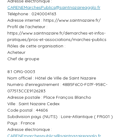
Adresse électronique :
CARENEMarchesPublics@saintnazaireagglo.fr
Téléphone : 0240004163
Adresse internet :
https://www.saintnazaire.fr/
Profil de l'acheteur :
https://www.saintnazaire.fr/demarches-et-infos-
pratiques/pros-et-associations/marches-publics
Rôles de cette organisation :
Acheteur
Chef de groupe
8.1 ORG-0003
Nom officiel : Hôtel de Ville de Saint Nazaire
Numéro d'enregistrement : 48B5F6C0-F07F-958C-
077513CCE9126283
Adresse postale : Place François Blancho
Ville : Saint Nazaire Cedex
Code postal : 44606
Subdivision pays (NUTS) : Loire-Atlantique ( FRG01 )
Pays : France
Adresse électronique :
CARENEmarchespublics@saintnazaireagglo.fr