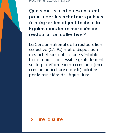
Publié le 22/07/2026
Publié 
Quels outils pratiques existent
L'ache
pour aider les acheteurs publics
attrib
à intégrer les objectifs de la loi
offre 
Egalim dans leurs marchés de
exact
restauration collective ?
spécif
prévue
Le Conseil national de la restauration
consul
collective (CNRC) met à disposition
des acheteurs publics une véritable
Le Cons
boîte à outils, accessible gratuitement
décisio
sur la plateforme « ma cantine » (ma-
strict 
cantine.agriculture.gouv.fr), pilotée
: le rè
par le ministère de l'Agriculture.
s'impos
toutes 
celles-
dépourv
des off
Lire la suite
Lir