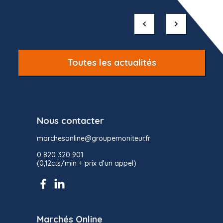
Item
1
of
10
Toutes les actualités
Nous contacter
marchesonline@groupemoniteur.fr
0 820 320 901
(0,12cts/min + prix d’un appel)
Marchés Online