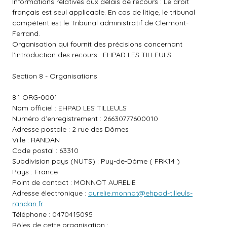
Informations relatives aux délais de recours : Le droit
français est seul applicable. En cas de litige, le tribunal
compétent est le Tribunal administratif de Clermont-
Ferrand.
Organisation qui fournit des précisions concernant
l'introduction des recours : EHPAD LES TILLEULS
Section 8 - Organisations
8.1 ORG-0001
Nom officiel : EHPAD LES TILLEULS
Numéro d'enregistrement : 26630777600010
Adresse postale : 2 rue des Dômes
Ville : RANDAN
Code postal : 63310
Subdivision pays (NUTS) : Puy-de-Dôme ( FRK14 )
Pays : France
Point de contact : MONNOT AURELIE
Adresse électronique :
aurelie.monnot@ehpad-tilleuls-
randan.fr
Téléphone : 0470415095
Rôles de cette organisation :