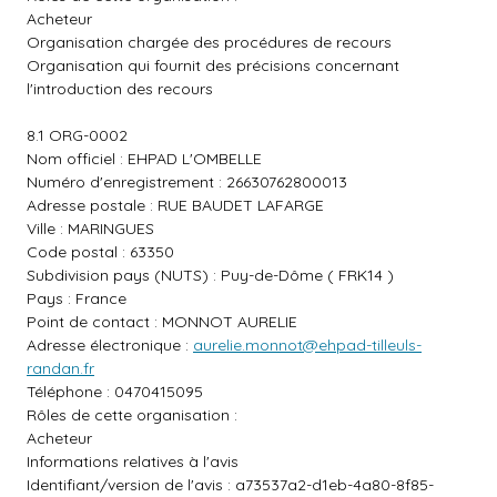
Acheteur
Organisation chargée des procédures de recours
Organisation qui fournit des précisions concernant
l'introduction des recours
8.1 ORG-0002
Nom officiel : EHPAD L'OMBELLE
Numéro d'enregistrement : 26630762800013
Adresse postale : RUE BAUDET LAFARGE
Ville : MARINGUES
Code postal : 63350
Subdivision pays (NUTS) : Puy-de-Dôme ( FRK14 )
Pays : France
Point de contact : MONNOT AURELIE
Adresse électronique :
aurelie.monnot@ehpad-tilleuls-
randan.fr
Téléphone : 0470415095
Rôles de cette organisation :
Acheteur
Informations relatives à l'avis
Identifiant/version de l'avis : a73537a2-d1eb-4a80-8f85-