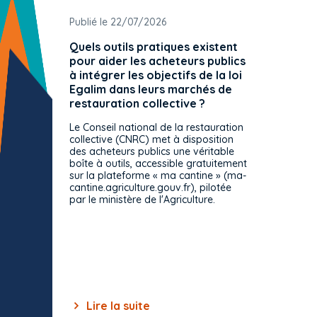
Publié le 22/07/2026
Publié 
Quels outils pratiques existent
L'ache
pour aider les acheteurs publics
attrib
à intégrer les objectifs de la loi
offre 
Egalim dans leurs marchés de
exact
restauration collective ?
spécif
prévue
Le Conseil national de la restauration
consul
collective (CNRC) met à disposition
des acheteurs publics une véritable
Le Cons
boîte à outils, accessible gratuitement
décisio
sur la plateforme « ma cantine » (ma-
strict 
cantine.agriculture.gouv.fr), pilotée
: le rè
par le ministère de l'Agriculture.
s'impos
toutes 
celles-
dépourv
des off
Lire la suite
Lir