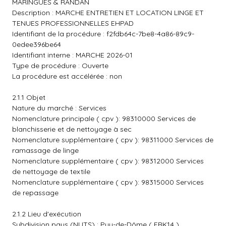
MARINGUES & RANDAN
Description : MARCHE ENTRETIEN ET LOCATION LINGE ET
TENUES PROFESSIONNELLES EHPAD
Identifiant de la procédure : f2fdb64c-7be8-4a86-89c9-
0edee396be64
Identifiant interne : MARCHE 2026-01
Type de procédure : Ouverte
La procédure est accélérée : non
2.1.1 Objet
Nature du marché : Services
Nomenclature principale ( cpv ): 98310000 Services de
blanchisserie et de nettoyage à sec
Nomenclature supplémentaire ( cpv ): 98311000 Services de
ramassage de linge
Nomenclature supplémentaire ( cpv ): 98312000 Services
de nettoyage de textile
Nomenclature supplémentaire ( cpv ): 98315000 Services
de repassage
2.1.2 Lieu d'exécution
Subdivision pays (NUTS) : Puy-de-Dôme ( FRK14 )