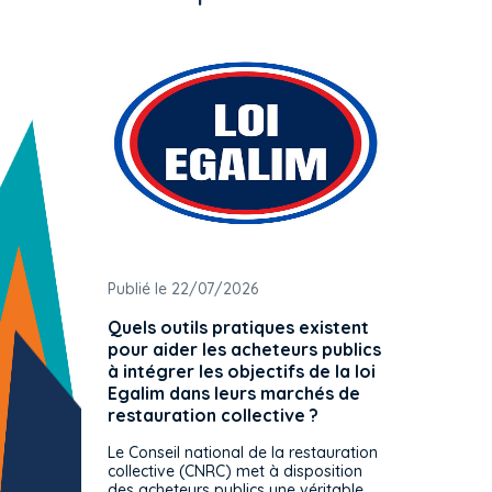
Publié le 22/07/2026
Publié 
Quels outils pratiques existent
L'ache
pour aider les acheteurs publics
attrib
à intégrer les objectifs de la loi
offre 
Egalim dans leurs marchés de
exact
restauration collective ?
spécif
prévue
Le Conseil national de la restauration
consul
collective (CNRC) met à disposition
des acheteurs publics une véritable