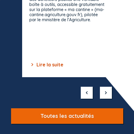
Le Cons
boîte à outils, accessible gratuitement
décisio
sur la plateforme « ma cantine » (ma-
strict 
cantine.agriculture.gouv.fr), pilotée
: le rè
par le ministère de l'Agriculture.
s'impos
toutes 
celles-
dépourv
des off
Lire la suite
Lir
Item
1
of
10
Toutes les actualités