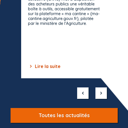
des acheteurs publics une véritable
Le Cons
boîte à outils, accessible gratuitement
décisio
sur la plateforme « ma cantine » (ma-
strict 
cantine.agriculture.gouv.fr), pilotée
: le rè
par le ministère de l'Agriculture.
s'impos
toutes 
celles-
dépourv
des off
Lire la suite
Lir
Item
1
of
10
Toutes les actualités