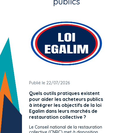
publics
Publié le 22/07/2026
Publié 
Quels outils pratiques existent
L'ache
pour aider les acheteurs publics
attrib
à intégrer les objectifs de la loi
offre 
Egalim dans leurs marchés de
exact
restauration collective ?
spécif
prévue
Le Conseil national de la restauration
consul
collective (CNRC) met à disposition