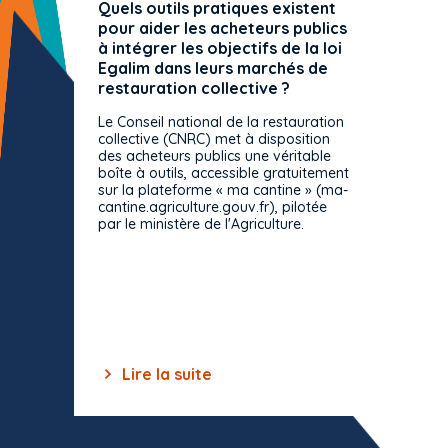
Quels outils pratiques existent
L'ache
pour aider les acheteurs publics
attrib
à intégrer les objectifs de la loi
offre 
Egalim dans leurs marchés de
exact
restauration collective ?
spécif
prévue
Le Conseil national de la restauration
consul
collective (CNRC) met à disposition
des acheteurs publics une véritable
Le Cons
boîte à outils, accessible gratuitement
décisio
sur la plateforme « ma cantine » (ma-
strict 
cantine.agriculture.gouv.fr), pilotée
: le rè
par le ministère de l'Agriculture.
s'impos
toutes 
celles-
dépourv
des off
Lire la suite
Lir
Item
1