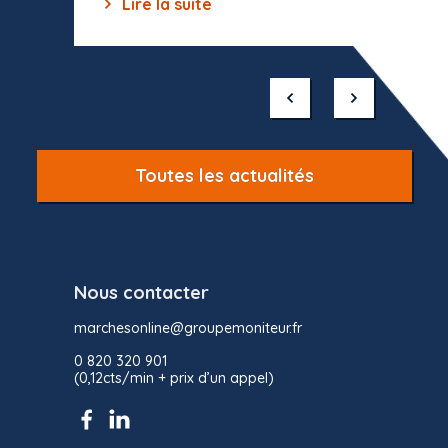
Lire la suite
Lir
Item
1
of
10
Toutes les actualités
Nous contacter
marchesonline@groupemoniteur.fr
0 820 320 901
(0,12cts/min + prix d’un appel)