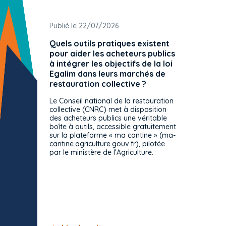
Publié le 22/07/2026
Publié 
Quels outils pratiques existent
L'ache
pour aider les acheteurs publics
attrib
à intégrer les objectifs de la loi
offre 
Egalim dans leurs marchés de
exact
restauration collective ?
spécif
prévue
Le Conseil national de la restauration
consul
collective (CNRC) met à disposition
des acheteurs publics une véritable
Le Cons
boîte à outils, accessible gratuitement
décisio
sur la plateforme « ma cantine » (ma-
strict 
cantine.agriculture.gouv.fr), pilotée
: le rè
par le ministère de l'Agriculture.
s'impos
toutes 
celles-
dépourv
des off