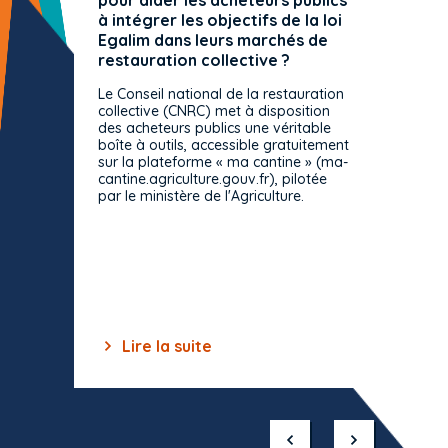
pour aider les acheteurs publics
attrib
à intégrer les objectifs de la loi
offre 
Egalim dans leurs marchés de
exact
restauration collective ?
spécif
prévue
Le Conseil national de la restauration
consul
collective (CNRC) met à disposition
des acheteurs publics une véritable
Le Cons
boîte à outils, accessible gratuitement
décisio
sur la plateforme « ma cantine » (ma-
strict 
cantine.agriculture.gouv.fr), pilotée
: le rè
par le ministère de l'Agriculture.
s'impos
toutes 
celles-
dépourv
des off
Lire la suite
Lir
Item
1
of