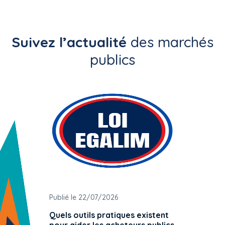
Suivez l’actualité
des marchés
publics
Publié le 22/07/2026
Publié 
Quels outils pratiques existent
L'ache