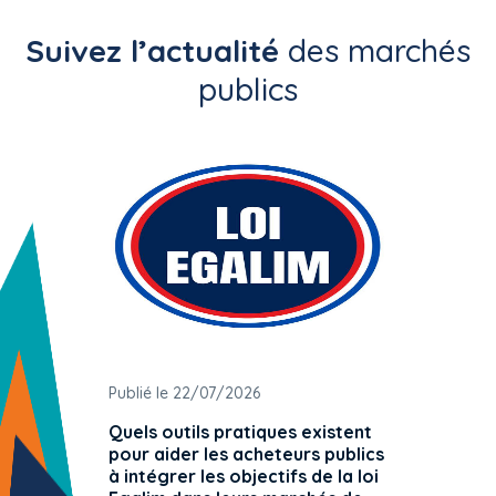
Suivez l’actualité
des marchés
publics
Publié le 22/07/2026
Publié 
Quels outils pratiques existent
L'ache
pour aider les acheteurs publics
attrib
à intégrer les objectifs de la loi
offre 