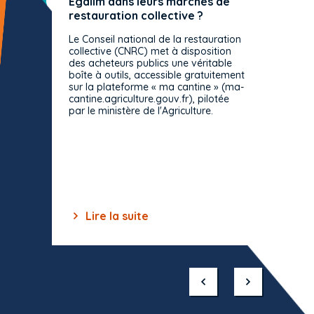
Egalim dans leurs marchés de
exact
restauration collective ?
spécif
prévue
Le Conseil national de la restauration
consul
collective (CNRC) met à disposition
des acheteurs publics une véritable
Le Cons
boîte à outils, accessible gratuitement
décisio
sur la plateforme « ma cantine » (ma-
strict 
cantine.agriculture.gouv.fr), pilotée
: le rè
par le ministère de l'Agriculture.
s'impos
toutes 
celles-
dépourv
des off
Lire la suite
Lir
Item
1
of
10