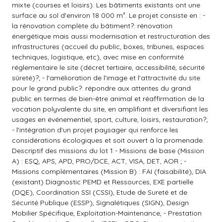
mixte (courses et loisirs). Les bâtiments existants ont une
surface au sol d'environ 18 000 m². Le projet consiste en : -
la rénovation complète du bâtiment?: rénovation
énergétique mais aussi modernisation et restructuration des
infrastructures (accueil du public, boxes, tribunes, espaces
techniques, logistique, etc), avec mise en conformité
réglementaire le site (décret tertiaire, accessibilité, sécurité
sûreté)?; - l'amélioration de l'image et l'attractivité du site
pour le grand public?: répondre aux attentes du grand
public en termes de bien-être animal et réaffirmation de la
vocation polyvalente du site, en amplifiant et diversifiant les
usages en événementiel, sport, culture, loisirs, restauration?;
- l'intégration d'un projet paysager qui renforce les
considérations écologiques et soit ouvert à la promenade.
Descriptif des missions du lot 1 - Missions de base (Mission
A) : ESQ, APS, APD, PRO/DCE, ACT, VISA, DET, AOR ; -
Missions complémentaires (Mission B) : FAI (faisabilité), DIA
(existant) Diagnostic PEMD et Ressources, EXE partielle
(DQE), Coordination SSI (CSSI), Etude de Sureté et de
Sécurité Publique (ESSP), Signalétiques (SIGN), Design
Mobilier Spécifique, Exploitation-Maintenance, - Prestation