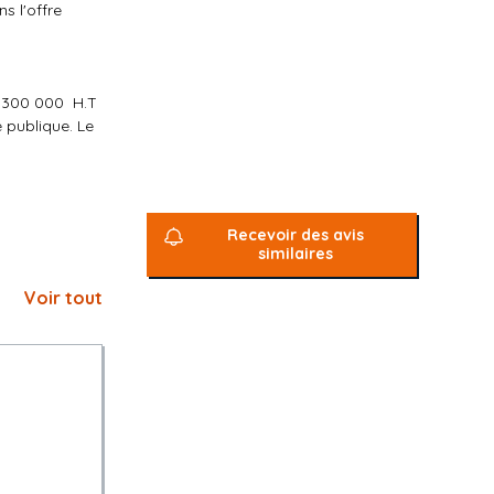
s l'offre
300 000  H.T
 publique. Le
mpter de sa
Recevoir des avis
similaires
Voir tout