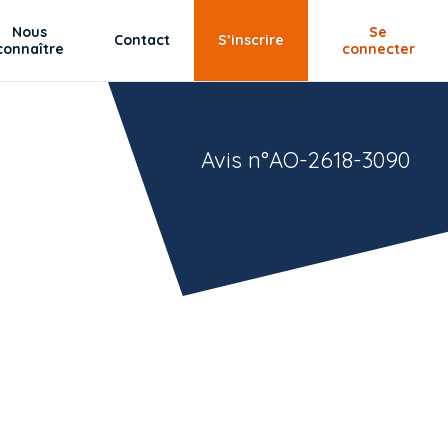
Nous
Se
Contact
S’inscrire
connaître
connecter
Avis n°AO-2618-3090