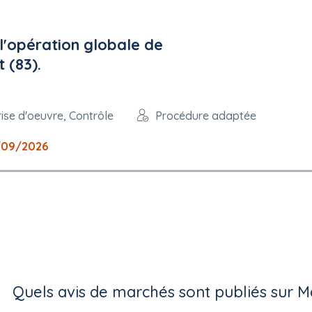
l'opération globale de
 (83).
rise d'oeuvre, Contrôle
Procédure adaptée
dministratif de Cergy-Pontoise
/09/2026
nistratif de Cergy-Pontoise
 la consultation
ur la procédure de passation de marché : Commune de La Garenne-
de marché : Commune de La Garenne-Colombes
n des recours : Tribunal Administratif de Cergy-Pontoise
mune de La Garenne-Colombes
olombes
Quels avis de marchés sont publiés sur M