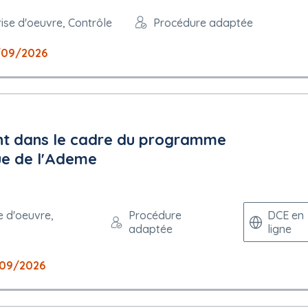
n.fr/entreprise/consultation/937164?orgAcronyme=d6n
rise d'oeuvre, Contrôle
Procédure adaptée
/09/2026
prise/consultation/937164?orgAcronyme=d6n
 peuvent être présentées : français
nt dans le cadre du programme
que de l'Ademe
e d'oeuvre,
Procédure
DCE en
adaptée
ligne
plois protégés : Non
/09/2026
uquel un marché est attribué : Solidaire