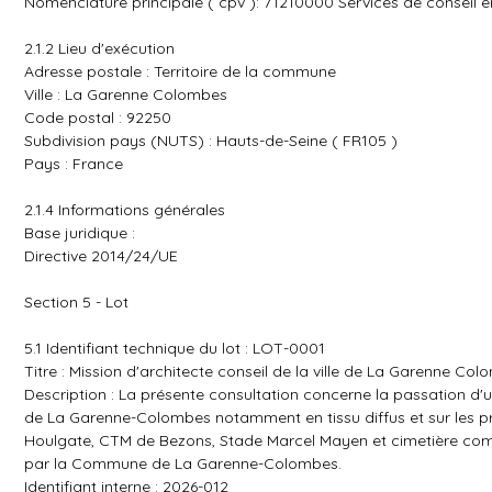
Nomenclature principale ( cpv ): 71210000 Services de conseil e
2.1.2 Lieu d'exécution
Adresse postale : Territoire de la commune
Ville : La Garenne Colombes
Code postal : 92250
Subdivision pays (NUTS) : Hauts-de-Seine ( FR105 )
Pays : France
2.1.4 Informations générales
Base juridique :
Directive 2014/24/UE
Section 5 - Lot
5.1 Identifiant technique du lot : LOT-0001
Titre : Mission d'architecte conseil de la ville de La Garenne Co
Description : La présente consultation concerne la passation d'u
de La Garenne-Colombes notamment en tissu diffus et sur les p
Houlgate, CTM de Bezons, Stade Marcel Mayen et cimetière comm
par la Commune de La Garenne-Colombes.
Identifiant interne : 2026-012