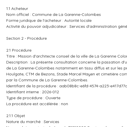
1.1 Acheteur
Nom officiel : Commune de La Garenne-Colombes
Forme juridique de l'acheteur : Autorité locale
Activité du pouvoir adjudicateur : Services d'administration géné
Section 2 - Procédure
2.1 Procédure
Titre : Mission d'architecte conseil de la ville de La Garenne Co
Description : La présente consultation concerne la passation d'u
de La Garenne-Colombes notamment en tissu diffus et sur les p
Houlgate, CTM de Bezons, Stade Marcel Mayen et cimetière comm
par la Commune de La Garenne-Colombes.
Identifiant de la procédure : aab08b8c-e6fd-4574-a223-e417d77
Identifiant interne : 2026-012
Type de procédure : Ouverte
La procédure est accélérée : non
2.1.1 Objet
Nature du marché : Services