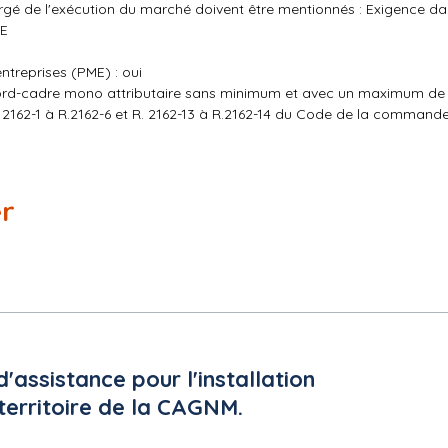
rgé de l'exécution du marché doivent être mentionnés : Exigence dan
UE
i
treprises (PME) : oui
ccord-cadre mono attributaire sans minimum et avec un maximum de 
. 2162-1 à R.2162-6 et R. 2162-13 à R.2162-14 du Code de la commande
sionnelle de début d'exécution est fixée au 1er juillet 2026 ou à co
er
ge, valeur exacte)
'assistance pour l'installation
ge, valeur exacte)
e territoire de la CAGNM.