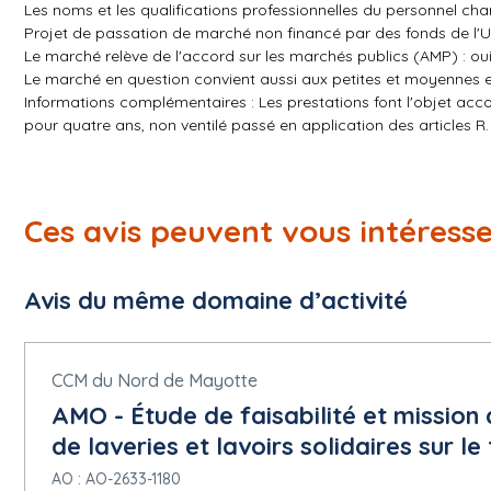
Les noms et les qualifications professionnelles du personnel cha
Projet de passation de marché non financé par des fonds de l'
Le marché relève de l'accord sur les marchés publics (AMP) : ou
Le marché en question convient aussi aux petites et moyennes en
Informations complémentaires : Les prestations font l'objet a
pour quatre ans, non ventilé passé en application des articles R
marché est conclu pour une durée initiale de 4 ans. La date prévi
date de notification si elle est postérieure.
5.1.10 Critères d'attribution
Ces avis peuvent vous intéress
Critère :
Type : Qualité
Description : Valeur technique et environnementale de l'offre
Avis du même domaine d’activité
Catégorie du critère d'attribution seuil : Pondération (pourcenta
Nombre critère d'attribution : 65
Critère :
Type : Prix
CCM du Nord de Mayotte
Description : Prix des prestations
AMO - Étude de faisabilité et mission d
Catégorie du critère d'attribution seuil : Pondération (pourcenta
de laveries et lavoirs solidaires sur l
Nombre critère d'attribution : 35
AO : AO-2633-1180