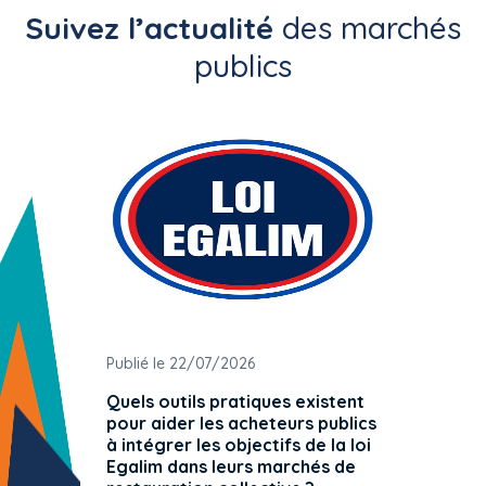
Suivez l’actualité
des marchés
publics
Publié le 22/07/2026
Publié 
Quels outils pratiques existent
L'ache
pour aider les acheteurs publics
attrib
à intégrer les objectifs de la loi
offre 
Egalim dans leurs marchés de
exact