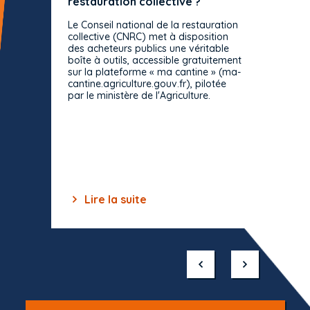
restauration collective ?
spécif
prévue
Le Conseil national de la restauration
consul
collective (CNRC) met à disposition
des acheteurs publics une véritable
Le Cons
boîte à outils, accessible gratuitement
décisio
sur la plateforme « ma cantine » (ma-
strict 
cantine.agriculture.gouv.fr), pilotée
: le rè
par le ministère de l'Agriculture.
s'impos
toutes 
celles-
dépourv
des off
Lire la suite
Lir
Item
1
of
10