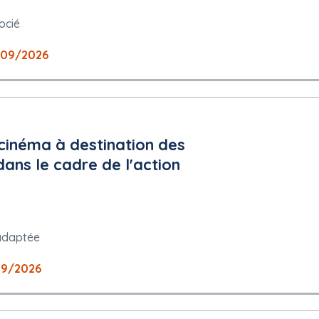
 peuvent être présentées : français
ocié
09/2026
utorisée
 cinéma à destination des
dans le cadre de l'action
plois protégés : Non
adaptée
09/2026