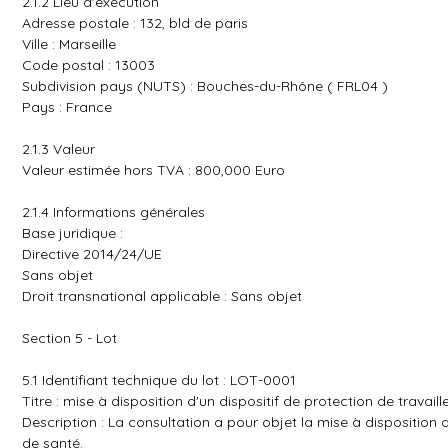
2.1.2 Lieu d'exécution
Adresse postale : 132, bld de paris
Ville : Marseille
Code postal : 13003
Subdivision pays (NUTS) : Bouches-du-Rhône ( FRL04 )
Pays : France
2.1.3 Valeur
Valeur estimée hors TVA : 800,000 Euro
2.1.4 Informations générales
Base juridique :
Directive 2014/24/UE
Sans objet
Droit transnational applicable : Sans objet
Section 5 - Lot
5.1 Identifiant technique du lot : LOT-0001
Titre : mise à disposition d'un dispositif de protection de travail
Description : La consultation a pour objet la mise à disposition d
de santé.