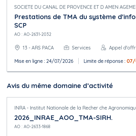
Pas de système d'acquisition dynamique
SOCIETE DU CANAL DE PROVENCE ET D AMEN AGEM
Prestations de TMA du système d'inf
5.1.16 Informations complémentaires, médiation et réexamen
SCP
Organisation chargée des procédures de médiation : Tribunal adm
Organisation chargée des procédures de recours : Tribunal admin
AO : AO-2631-2032
Organisation qui fournit des informations complémentaires sur
Organisation qui fournit un accès hors ligne aux documents de
13 - ARS PACA
Services
Appel d'off
Organisation qui fournit des précisions concernant l'introduction 
Mise en ligne : 24/07/2026
Limite de réponse :
07/
Section 8 - Organisations
8.1 ORG-0001
Nom officiel : ARS13
Avis du même domaine d’activité
Numéro d'enregistrement : 13000798200106
Département : Bouches-du-rhône
Adresse postale : 132, bld de Paris
INRA - Institut Nationale de la Recher che Agronomiq
Ville : Marseille
Code postal : 13003
2026_INRAE_AOO_TMA-SIRH.
Subdivision pays (NUTS) : Bouches-du-Rhône ( FRL04 )
AO : AO-2633-1868
Pays : France
Point de contact : Xavier Deslandes