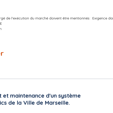
rgé de l'exécution du marché doivent être mentionnés : Exigence dan
UE
n
treprises (PME) : oui
arché stratégique
er
atténuation du changement climatique
ment disponibles : français
5/2026 à 17:00
cs.gouv.fr
t et maintenance d'un système
s de la Ville de Marseille.