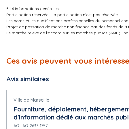
5.1.6 Informations générales
Participation réservée : La participation n'est pas réservée.
Les noms et les qualifications professionnelles du personnel cha
Projet de passation de marché non financé par des fonds de l'
Le marché relève de l'accord sur les marchés publics (AMP) : no
Le marché en question convient aussi aux petites et moyennes en
5.1.7 Marché public stratégique
Objectif du marché public stratégique : Pas de passation de m
Ces avis peuvent vous intéress
Méthode utilisée pour réduire l'incidence environnementale : L'
Objectif social promu : Autre
Avis similaires
5.1.11 Documents de marché
Langues dans lesquelles les documents de marché sont officielle
Date limite de demande d'informations complémentaires : 29/0
Adresse des documents de marché :
https://www.marches-publi
Ville de Marseille
Fourniture, déploiement, hébergemen
5.1.12 Conditions du marché public
d'information dédié aux marchés public
Conditions de présentation :
Présentation par voie électronique : Requise
AO : AO-2633-1757