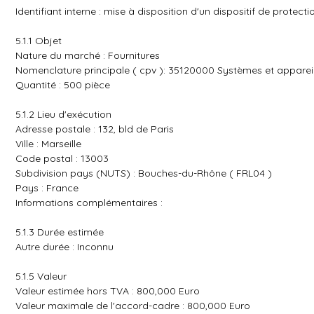
Identifiant interne : mise à disposition d'un dispositif de protect
5.1.1 Objet
Nature du marché : Fournitures
Nomenclature principale ( cpv ): 35120000 Systèmes et appareils
Quantité : 500 pièce
5.1.2 Lieu d'exécution
Adresse postale : 132, bld de Paris
Ville : Marseille
Code postal : 13003
Subdivision pays (NUTS) : Bouches-du-Rhône ( FRL04 )
Pays : France
Informations complémentaires :
5.1.3 Durée estimée
Autre durée : Inconnu
5.1.5 Valeur
Valeur estimée hors TVA : 800,000 Euro
Valeur maximale de l'accord-cadre : 800,000 Euro