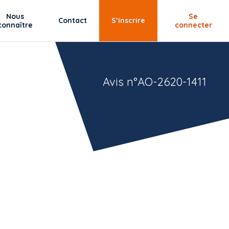
Nous
Se
Contact
S’inscrire
connaître
connecter
Avis n°AO-2620-1411