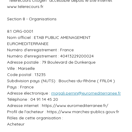
"Télérecours citoyen" accessible depuis le site internet
www.telerecours.fr
.
Section 8 - Organisations
8.1 ORG-0001
Nom officiel : ETAB PUBLIC AMENAGEMENT
EUROMEDITERRANEE
Numéro d'enregistrement : France
Numéro d'enregistrement : 40413229200024
Adresse postale : 79 Boulevard de Dunkerque
Ville : Marseille
Code postal : 13235
Subdivision pays (NUTS) : Bouches-du-Rhône ( FRL04 )
Pays : France
Adresse électronique :
magali.pernin@euromediterranee.fr
Téléphone : 04 91 14 45 20
Adresse internet :
https://www.euromediterranee.fr/
Profil de l'acheteur :
https://www.marches-publics.gouv.fr
Rôles de cette organisation :
Acheteur