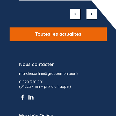
Item
1
of
10
Toutes les actualités
Nous contacter
marchesonline@groupemoniteur.fr
0 820 320 901
(0,12cts/min + prix d’un appel)
Marchés Online