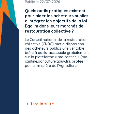
Publié le 22/07/2026
Publié 
Quels outils pratiques existent
L'ache
pour aider les acheteurs publics
attrib
à intégrer les objectifs de la loi
offre 
Egalim dans leurs marchés de
exact
restauration collective ?
spécif
prévue
Le Conseil national de la restauration
consul
collective (CNRC) met à disposition
des acheteurs publics une véritable
Le Cons
boîte à outils, accessible gratuitement
décisio
sur la plateforme « ma cantine » (ma-
strict 
cantine.agriculture.gouv.fr), pilotée
: le rè
par le ministère de l'Agriculture.
s'impos
toutes 
celles-
dépourv
des off
Lire la suite
Lir