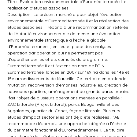
Titre : Evaluation environnementale d'Euroméditerranée II et
réalisation d'études associées
Description : Le présent marché a pour objet l'évaluation
environnementale d'Euroméditerranée II et la réalisation des
études associées. Il répond à une recommandation réitérée
de l'Autorité environnementale de mener une évaluation
environnementale stratégique à l'échelle globale
d'Euroméditerranée II, en lieu et place des analyses
opération par opération qui ne permettent pas
d'appréhender les effets cumulés du programme.
Euroméditerranée II est l'extension nord de l'OIN
Euroméditerranée, lancée en 2007 sur 169 ha dans les 14e et
15e arrondissements de Marseille. Ce territoire en profonde
mutation  reconversion d'emprises industrielles, création de
nouveaux quartiers, aménagement de grands parcs urbains
 fait l'objet de plusieurs opérations menées en parallèle :
ZAC Littorale (Projet Littoral), parcs Bougainville et des
Aygalades, quartier du Canet, façade littorale. Plusieurs
études d'impact sectorielles ont déjà été réalisées ; l'AE
recommande désormais une approche intégrée à l'échelle
du périmètre fonctionnel d'Euroméditerranée II. Le titulaire
sera chargé de :  élaborer une étude d'impact « chapeau »