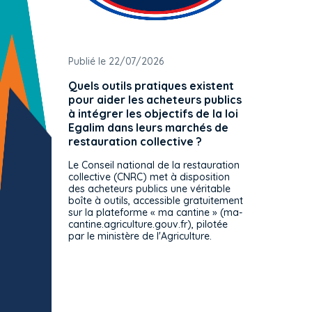
Publié le 22/07/2026
Publié 
Quels outils pratiques existent
L'ache
pour aider les acheteurs publics
attrib
à intégrer les objectifs de la loi
offre 
Egalim dans leurs marchés de
exact
restauration collective ?
spécif
prévue
Le Conseil national de la restauration
consul
collective (CNRC) met à disposition
des acheteurs publics une véritable
Le Cons
boîte à outils, accessible gratuitement
décisio
sur la plateforme « ma cantine » (ma-
strict 
cantine.agriculture.gouv.fr), pilotée
: le rè
par le ministère de l'Agriculture.
s'impos
toutes 
celles-
dépourv
des off