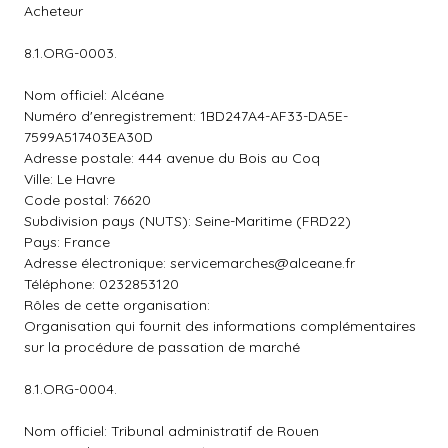
Acheteur
8.1.ORG-0003.
Nom officiel: Alcéane
Numéro d'enregistrement: 1BD247A4-AF33-DA5E-
7599A517403EA30D
Adresse postale: 444 avenue du Bois au Coq
Ville: Le Havre
Code postal: 76620
Subdivision pays (NUTS): Seine-Maritime (FRD22)
Pays: France
Adresse électronique:
servicemarches@alceane.fr
Téléphone: 0232853120
Rôles de cette organisation:
Organisation qui fournit des informations complémentaires
sur la procédure de passation de marché
8.1.ORG-0004.
Nom officiel: Tribunal administratif de Rouen