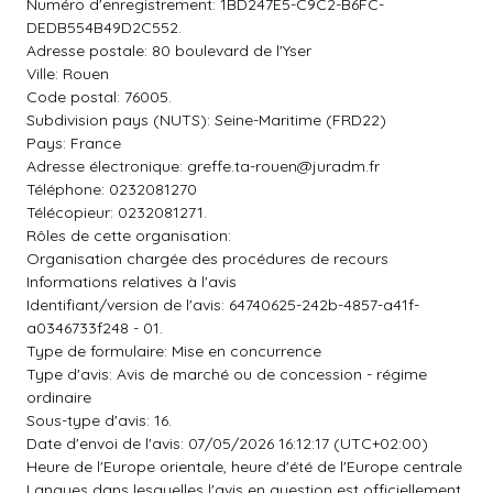
Numéro d'enregistrement: 1BD247E5-C9C2-B6FC-
DEDB554B49D2C552.
Adresse postale: 80 boulevard de l'Yser
Ville: Rouen
Code postal: 76005.
Subdivision pays (NUTS): Seine-Maritime (FRD22)
Pays: France
Adresse électronique:
greffe.ta-rouen@juradm.fr
Téléphone: 0232081270
Télécopieur: 0232081271.
Rôles de cette organisation:
Organisation chargée des procédures de recours
Informations relatives à l'avis
Identifiant/version de l'avis: 64740625-242b-4857-a41f-
a0346733f248 - 01.
Type de formulaire: Mise en concurrence
Type d'avis: Avis de marché ou de concession - régime
ordinaire
Sous-type d'avis: 16.
Date d'envoi de l'avis: 07/05/2026 16:12:17 (UTC+02:00)
Heure de l'Europe orientale, heure d'été de l'Europe centrale
Langues dans lesquelles l'avis en question est officiellement