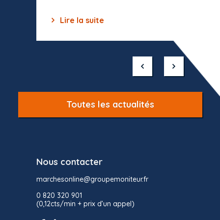
Lire la suite
Lir
Item
1
of
10
Toutes les actualités
Nous contacter
marchesonline@groupemoniteur.fr
0 820 320 901
(0,12cts/min + prix d’un appel)