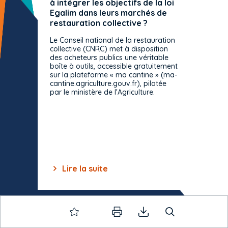
à intégrer les objectifs de la loi
offre 
Egalim dans leurs marchés de
exact
restauration collective ?
spécif
prévue
Le Conseil national de la restauration
consul
collective (CNRC) met à disposition
des acheteurs publics une véritable
Le Cons
boîte à outils, accessible gratuitement
décisio
sur la plateforme « ma cantine » (ma-
strict 
cantine.agriculture.gouv.fr), pilotée
: le rè
par le ministère de l'Agriculture.
s'impos
toutes 
celles-
dépourv
des off
Lire la suite
Lir
Item
1
of
10