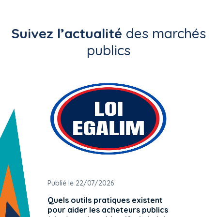
Suivez l’actualité
des marchés
publics
Publié le 22/07/2026
Publié 
Quels outils pratiques existent
L'ache
pour aider les acheteurs publics
attrib