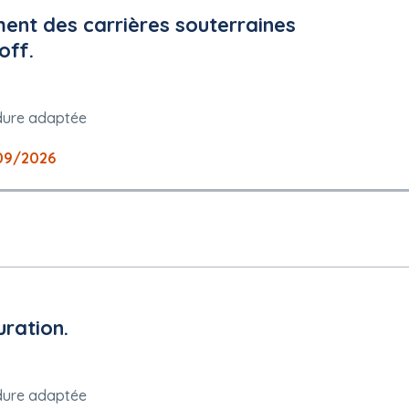
ment des carrières souterraines
off.
dure adaptée
09/2026
ration.
dure adaptée