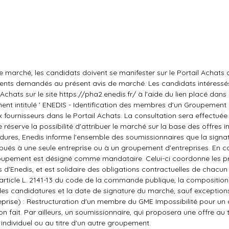
marché, les candidats doivent se manifester sur le Portail Achats d
ents demandés au présent avis de marché. Les candidats intéressé
chats sur le site https://pha2.enedis.fr/ à l'aide du lien placé dans l'
ment intitulé ' ENEDIS - Identification des membres d'un Groupeme
 fournisseurs dans le Portail Achats. La consultation sera effectuée v
 réserve la possibilité d'attribuer le marché sur la base des offres in
dures, Enedis informe l'ensemble des soumissionnaires que la signa
ribués à une seule entreprise ou à un groupement d'entreprises. En c
upement est désigné comme mandataire. Celui-ci coordonne les pr
Enedis, et est solidaire des obligations contractuelles de chacun 
article L. 2141-13 du code de la commande publique, la composition
des candidatures et la date de signature du marché, sauf exceptio
treprise) : Restructuration d'un membre du GME Impossibilité pour 
n fait. Par ailleurs, un soumissionnaire, qui proposera une offre au t
 individuel ou au titre d'un autre groupement.