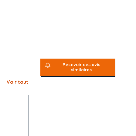
devoir de
isme
ces en matière
ation sur
Recevoir des avis
41-7 à L. 2141-
similaires
 des membres
ns l'un des
Voir tout
gard aux