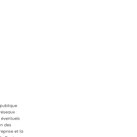
 publique
réseaux :
 éventuels
on des
eprise et la