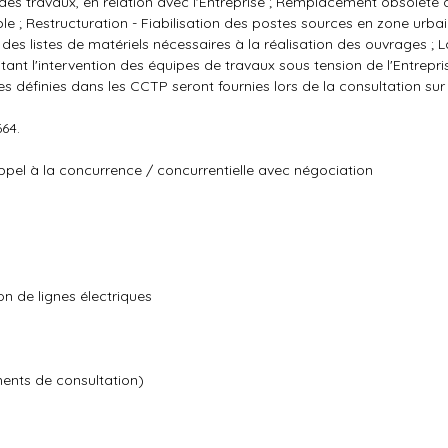
t des travaux, en relation avec l'Entreprise ; Remplacement obsolète 
e ; Restructuration - Fiabilisation des postes sources en zone urbai
des listes de matériels nécessaires à la réalisation des ouvrages ; L
ant l'intervention des équipes de travaux sous tension de l'Entrepris
s définies dans les CCTP seront fournies lors de la consultation sur 
64.
pel à la concurrence / concurrentielle avec négociation
n de lignes électriques
ments de consultation)