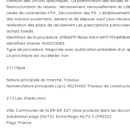
création des circuits spécifiques ; La planification des études e
Restructuration du réseau : terrassement, renouvellement du câbl
Levée de contraintes HTA ; Sécurisation des PS ; L'établissement 
des travaux souterrains, aériens et de dépose, sauf ceux nécessit
réalisation des plans de récolement Les prescriptions particulière
achats Enedis.
Identifiant de la procédure: 61f8dd7f-9baa-4dc0-841f-f43d6fdb66
Identifiant interne: AVIS023083.
Type de procédure: Négociée avec publication préalable d'un ap
La procédure est accélérée: non
2.1.1.Objet
Nature principale du marché: Travaux
Nomenclature principale (cpv): 45231400 Travaux de constructio
2.1.2.Lieu d'exécution
Ville: Communes de la DR IDF EST (liste produite dans les docu
Subdivision pays (NUTS): Extra-Regio NUTS 3 (FRZZZ)
Pays: France