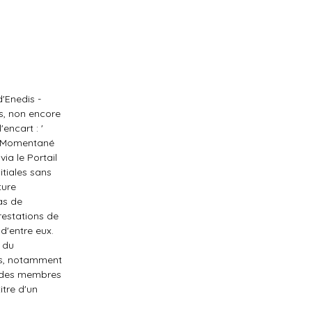
'Enedis -
s, non encore
encart : '
nt Momentané
ia le Portail
itiales sans
ture
as de
estations de
d'entre eux.
 du
ns, notamment
un des membres
itre d'un