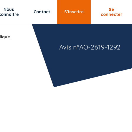
Nous
Se
Contact
S’inscrire
connaître
connecter
lique.
Avis n°AO-2619-1292