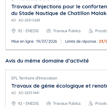
Pays: France
Travaux d'injections pour le conforte
du Stade Nautique de Chatillon Malak
5.1.3.Durée estimée
AO : AO-2631-0269
Date de début: 01/01/2027.
Date de fin de durée: 31/12/2030
92 - ENEDIS
Travaux Publics
Procé
5.1.4.Reconduction
Mise en ligne : 19/07/2026
Limite de réponse :
23/
Nombre maximum de reconductions: 0
5.1.5.Valeur
Avis du même domaine d’activité
Valeur estimée hors TVA: 10 000 000,00 EUR
Valeur maximale de l'accord-cadre: 12 500 000,00 EUR
SPL Territoire d'Innovation
5.1.6.Informations générales
Travaux de génie écologique et renatu
AO : AO-2633-1441
Il s'agit d'un marché récurrent
Participation réservée:
92 - ENEDIS
Travaux Publics
Procé
La participation n'est pas réservée.