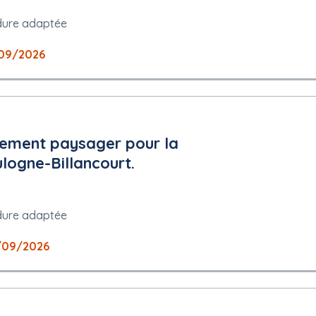
enouvellement d'équipements électriques des postes de distribution
ance Est. Les prestations comprennent : L'organisation des travaux de 
dure adaptée
nts prestataires intervenant pour le compte du Titulaire, gestion des
'Entreprise sur l'avancement des prestations ; Les études de réalisati
09/2026
ents des installations du local poste et de son équipement avec la r
t des travaux, en relation avec l'Entreprise ; Remplacement obsolète 
e ; Restructuration - Fiabilisation des postes sources en zone urbai
des listes de matériels nécessaires à la réalisation des ouvrages ; L
ant l'intervention des équipes de travaux sous tension de l'Entrepris
ement paysager pour la
logne-Billancourt.
dure adaptée
n de lignes électriques
/09/2026
 comprend une option de durée de 12 mois.