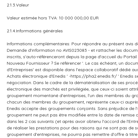
2.1.3.Valeur
Valeur estimée hors TVA: 10 000 000,00 EUR
2.1.4.Informations générales
Informations complémentaires: Pour répondre au présent avis de 
Demande d'information no AVIS023083 - et rattacher les docum
inscrits, s'auto-référenceront depuis la page d'accueil du Portail A
Nouveau Fournisseur ? Se référencer '. Le cas échéant, un docu
d'Entreprises' est disponible dans l'espace collaboratif dédié aux
Achats électronique d'Enedis ' -https://pha2.enedis.fr/ ' Enedis se
négociation. Dans le cadre de la dématérialisation de ses procé
électronique des marchés est privilégiée, que ceux-ci soient att
groupement momentané d'entreprises, l'un des membres du gro
chacun des membres du groupement, représente ceux-ci auprès d'
Enedis accepte des groupements conjoints. Sans préjudice de l'
groupement ne peut pas être modifiée entre la date de remise 
dans les 2 cas suivants (et après avoir obtenu l'accord de l'En
de réaliser les prestations pour des raisons qui ne sont pas de so
groupement d'entreprises, ne pourra pas remettre d'offre à titre