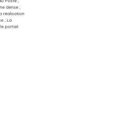
du Poste ;
ne dense ;
a réalisation
e ; La
le portail