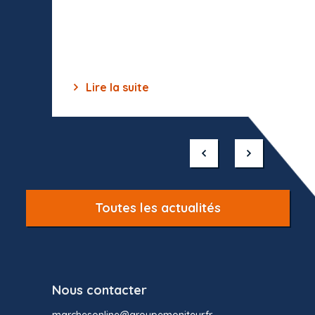
celles-
dépourv
des off
Lire la suite
Lir
Item
1
of
10
Toutes les actualités
Nous contacter