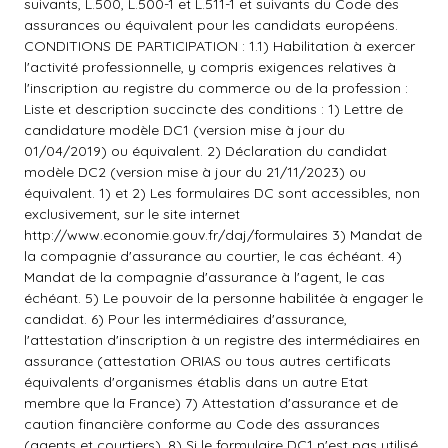
suivants, L.500, L.500-1 et L.511-1 et suivants du Code des
assurances ou équivalent pour les candidats européens.
CONDITIONS DE PARTICIPATION : 1.1) Habilitation à exercer
l'activité professionnelle, y compris exigences relatives à
l'inscription au registre du commerce ou de la profession :
Liste et description succincte des conditions : 1) Lettre de
candidature modèle DC1 (version mise à jour du
01/04/2019) ou équivalent. 2) Déclaration du candidat
modèle DC2 (version mise à jour du 21/11/2023) ou
équivalent. 1) et 2) Les formulaires DC sont accessibles, non
exclusivement, sur le site internet
http://www.economie.gouv.fr/daj/formulaires
3) Mandat de
la compagnie d'assurance au courtier, le cas échéant. 4)
Mandat de la compagnie d'assurance à l'agent, le cas
échéant. 5) Le pouvoir de la personne habilitée à engager le
candidat. 6) Pour les intermédiaires d'assurance,
l'attestation d'inscription à un registre des intermédiaires en
assurance (attestation ORIAS ou tous autres certificats
équivalents d'organismes établis dans un autre Etat
membre que la France) 7) Attestation d'assurance et de
caution financière conforme au Code des assurances
(agents et courtiers). 8) Si le formulaire DC1 n'est pas utilisé,