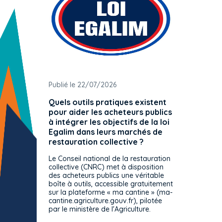
Publié le 22/07/2026
Publié 
Quels outils pratiques existent
L'ache
pour aider les acheteurs publics
attrib
à intégrer les objectifs de la loi
offre 
Egalim dans leurs marchés de
exact
restauration collective ?
spécif
prévue
Le Conseil national de la restauration
consul
collective (CNRC) met à disposition
des acheteurs publics une véritable
Le Cons
boîte à outils, accessible gratuitement
décisio
sur la plateforme « ma cantine » (ma-
strict 
cantine.agriculture.gouv.fr), pilotée
: le rè
par le ministère de l'Agriculture.
s'impos
toutes 