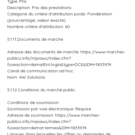
Type: Prix
Description: Prix des prestations
Catégorie du critère d'attribution poids: Pondération
(pourcentage, valeur exacte)
Nombre critère d'attribution: 60
5.1.11.Documents de marché
Adresse des documents de marché: https://www.marches-
publics.info/mpiaws/index.cfm?
fuseaction=dematEnt.login&type=DCE&IDM=1833974.
Canal de communication ad hoc:
Nom: AW Solutions
5.1.12.Conditions du marché public
Conditions de soumission:
Soumission par voie électronique: Requise
Adresse de soumission: https://www.marches-
publics.info/mpiaws/index.cfm?
fuseaction=demat.termes&IDM=1833974.
Langues dans lesquelles les offres ou demandes de