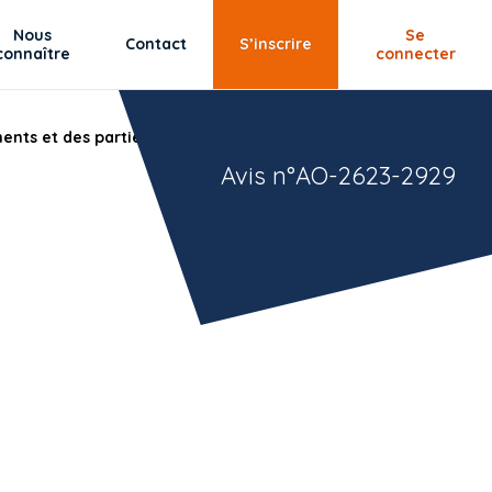
Nous
Se
Contact
S’inscrire
connaître
connecter
ments et des parties communes - T 2/3.
Avis n°AO-2623-2929