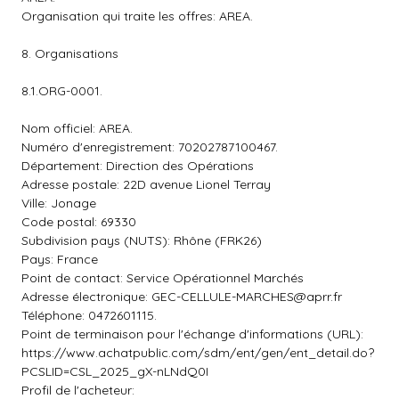
Organisation qui traite les offres: AREA.
8. Organisations
8.1.ORG-0001.
Nom officiel: AREA.
Numéro d'enregistrement: 70202787100467.
Département: Direction des Opérations
Adresse postale: 22D avenue Lionel Terray
Ville: Jonage
Code postal: 69330
Subdivision pays (NUTS): Rhône (FRK26)
Pays: France
Point de contact: Service Opérationnel Marchés
Adresse électronique:
GEC-CELLULE-MARCHES@aprr.fr
Téléphone: 0472601115.
Point de terminaison pour l'échange d'informations (URL):
https://www.achatpublic.com/sdm/ent/gen/ent_detail.do?
PCSLID=CSL_2025_gX-nLNdQ0I
Profil de l'acheteur: