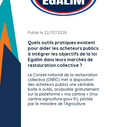
Publié le 22/07/2026
Publié 
Quels outils pratiques existent
L'ache
pour aider les acheteurs publics
attrib
à intégrer les objectifs de la loi
offre 
Egalim dans leurs marchés de
exact
restauration collective ?
spécif
prévue
Le Conseil national de la restauration
consul
collective (CNRC) met à disposition
des acheteurs publics une véritable
Le Cons
boîte à outils, accessible gratuitement
décisio
sur la plateforme « ma cantine » (ma-
strict 
cantine.agriculture.gouv.fr), pilotée
: le rè
par le ministère de l'Agriculture.
s'impos
toutes 
celles-
dépourv
des off