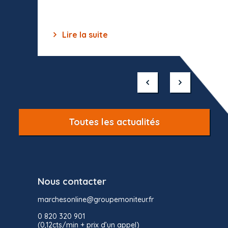
Lire la suite
Lir
Item
1
of
10
Toutes les actualités
Nous contacter
marchesonline@groupemoniteur.fr
0 820 320 901
(0,12cts/min + prix d’un appel)