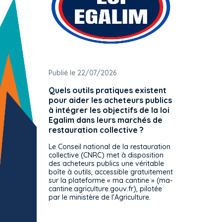
Publié le 22/07/2026
Publié 
Quels outils pratiques existent
L'ache
pour aider les acheteurs publics
attrib
à intégrer les objectifs de la loi
offre 
Egalim dans leurs marchés de
exact
restauration collective ?
spécif
prévue
Le Conseil national de la restauration
consul
collective (CNRC) met à disposition
des acheteurs publics une véritable
Le Cons
boîte à outils, accessible gratuitement
décisio
sur la plateforme « ma cantine » (ma-
strict 
cantine.agriculture.gouv.fr), pilotée
: le rè
par le ministère de l'Agriculture.
s'impos
toutes 
celles-