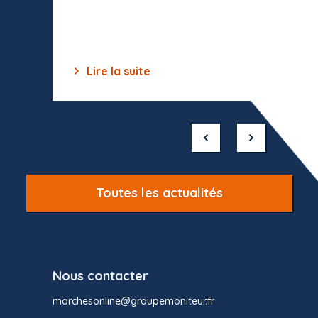
dépourv
des off
Lire la suite
Lir
Item
1
of
10
Toutes les actualités
Nous contacter
marchesonline@groupemoniteur.fr