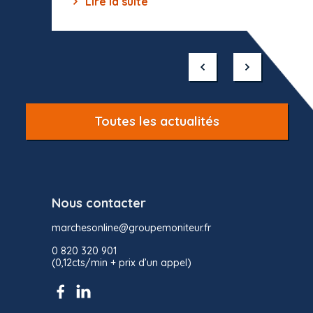
Lire la suite
Lir
Item
1
of
10
Toutes les actualités
Nous contacter
marchesonline@groupemoniteur.fr
0 820 320 901
(0,12cts/min + prix d’un appel)