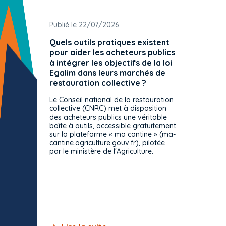
Publié le 22/07/2026
Publié 
Quels outils pratiques existent
L'ache
pour aider les acheteurs publics
attrib
à intégrer les objectifs de la loi
offre 
Egalim dans leurs marchés de
exact
restauration collective ?
spécif
prévue
Le Conseil national de la restauration
consul
collective (CNRC) met à disposition
des acheteurs publics une véritable
Le Cons
boîte à outils, accessible gratuitement
décisio
sur la plateforme « ma cantine » (ma-
strict 
cantine.agriculture.gouv.fr), pilotée
: le rè
par le ministère de l'Agriculture.
s'impos
toutes 
celles-
dépourv
des off