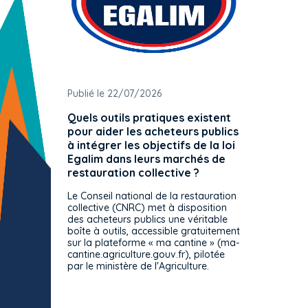
Publié le 22/07/2026
Publié 
Quels outils pratiques existent
L'ache
pour aider les acheteurs publics
attrib
à intégrer les objectifs de la loi
offre 
Egalim dans leurs marchés de
exact
restauration collective ?
spécif
prévue
Le Conseil national de la restauration
consul
collective (CNRC) met à disposition
des acheteurs publics une véritable
Le Cons
boîte à outils, accessible gratuitement
décisio
sur la plateforme « ma cantine » (ma-
strict 
cantine.agriculture.gouv.fr), pilotée
: le rè
par le ministère de l'Agriculture.
s'impos
toutes 
celles-
dépourv