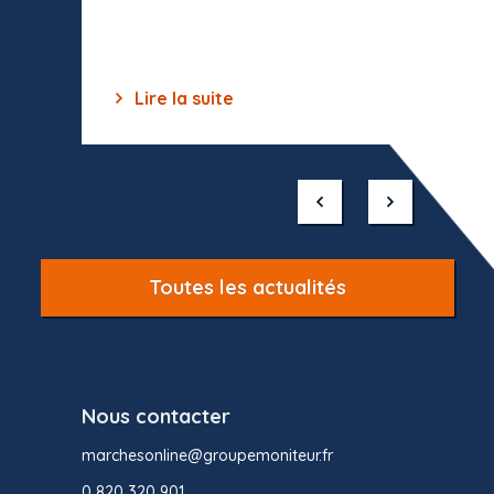
des off
Lire la suite
Lir
Item
1
of
10
Toutes les actualités
Nous contacter
marchesonline@groupemoniteur.fr
0 820 320 901