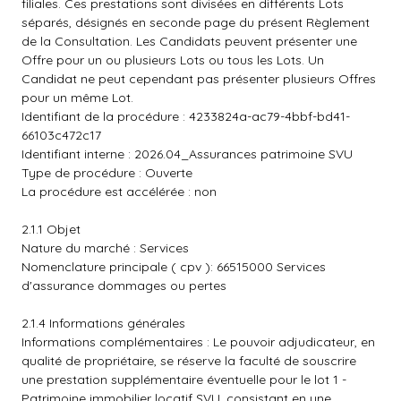
filiales. Ces prestations sont divisées en différents Lots
séparés, désignés en seconde page du présent Règlement
de la Consultation. Les Candidats peuvent présenter une
Offre pour un ou plusieurs Lots ou tous les Lots. Un
Candidat ne peut cependant pas présenter plusieurs Offres
pour un même Lot.
Identifiant de la procédure : 4233824a-ac79-4bbf-bd41-
66103c472c17
Identifiant interne : 2026.04_Assurances patrimoine SVU
Type de procédure : Ouverte
La procédure est accélérée : non
2.1.1 Objet
Nature du marché : Services
Nomenclature principale ( cpv ): 66515000 Services
d'assurance dommages ou pertes
2.1.4 Informations générales
Informations complémentaires : Le pouvoir adjudicateur, en
qualité de propriétaire, se réserve la faculté de souscrire
une prestation supplémentaire éventuelle pour le lot 1 -
Patrimoine immobilier locatif SVU, consistant en une