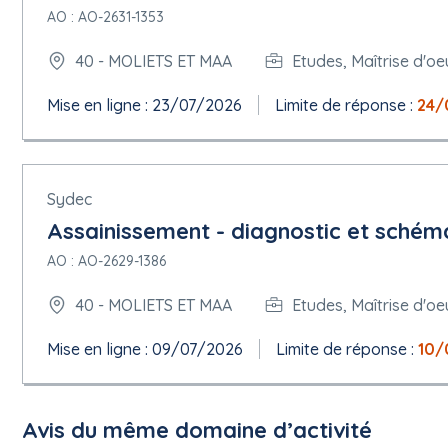
Numéro d'enregistrement : France
AO : AO-2631-1353
Adresse postale : 953 Avenue du Colonel Rozanoff, BP 341
Ville : MONT DE MARSAN CEDEX
40 - MOLIETS ET MAA
Etudes, Maîtrise d'oe
Code postal : 40011
Subdivision pays (NUTS) : Landes ( FRI13 )
Mise en ligne : 23/07/2026
Limite de réponse :
24/
Pays : France
Adresse électronique :
Fabien.nadaud@xlhabitat.org
Téléphone : 0558053131
Adresse internet :
https://demat-ampa.fr
Profil de l'acheteur :
https://demat-ampa.fr
Sydec
Rôles de cette organisation :
Assainissement - diagnostic et schém
Acheteur
AO : AO-2629-1386
8.1 ORG-0002
Nom officiel : Tribunal administratif de Pau
40 - MOLIETS ET MAA
Etudes, Maîtrise d'oe
Numéro d'enregistrement : 17640002600017
Ville : PAU
Mise en ligne : 09/07/2026
Limite de réponse :
10/
Code postal : 64000
Subdivision pays (NUTS) : Pyrénées-Atlantiques ( FRI15 )
Pays : France
Adresse électronique :
greffe.ta-pau@juradm.fr
Avis du même domaine d’activité
Téléphone : 0559849440