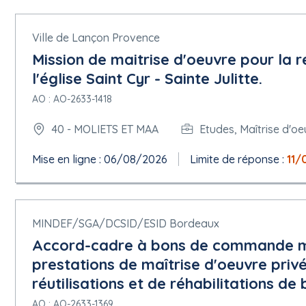
Rôles de cette organisation :
Organisation chargée des procédures de recours
Ville de Lançon Provence
Informations relatives à l'avis
Identifiant/version de l'avis : 0e206b97-438d-4d91-924a-a65ea1d
Mission de maitrise d'oeuvre pour la 
Type de formulaire : Mise en concurrence
l'église Saint Cyr - Sainte Julitte.
Type d'avis : Avis de marché ou de concession - régime ordinair
Date d'envoi de l'avis : 22/05/2026 à 16:37
AO : AO-2633-1418
Langues dans lesquelles l'avis en question est officiellement disp
40 - MOLIETS ET MAA
Etudes, Maîtrise d'oe
Date d'envoi du présent avis à la publication :
Mise en ligne : 06/08/2026
Limite de réponse :
11/
22/05/2026
MINDEF/SGA/DCSID/ESID Bordeaux
Accord-cadre à bons de commande mo
prestations de maîtrise d'oeuvre priv
réutilisations et de réhabilitations de
AO : AO-2633-1369