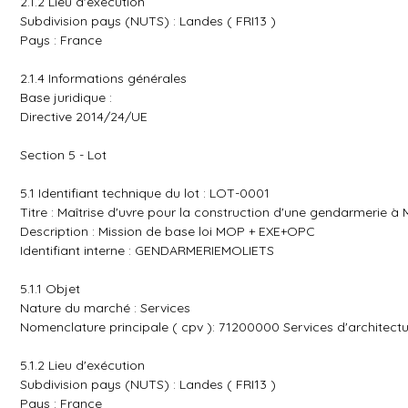
2.1.2 Lieu d'exécution
Subdivision pays (NUTS) : Landes ( FRI13 )
Pays : France
2.1.4 Informations générales
Base juridique :
Directive 2014/24/UE
Section 5 - Lot
5.1 Identifiant technique du lot : LOT-0001
Titre : Maîtrise d'uvre pour la construction d'une gendarmerie
Description : Mission de base loi MOP + EXE+OPC
Identifiant interne : GENDARMERIEMOLIETS
5.1.1 Objet
Nature du marché : Services
Nomenclature principale ( cpv ): 71200000 Services d'architect
5.1.2 Lieu d'exécution
Subdivision pays (NUTS) : Landes ( FRI13 )
Pays : France