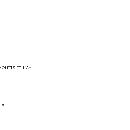
 à MOLIETS-ET-MAA
ure