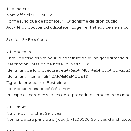
1.1 Acheteur
Nom officiel : XL HABITAT
Forme juridique de l'acheteur : Organisme de droit public
Activité du pouvoir adjudicateur : Logement et équipements coll
Section 2 - Procédure
2.1 Procédure
Titre : Maîtrise d'uvre pour la construction d'une gendarmerie
Description : Mission de base Loi MOP + EXE+OPC
Identifiant de la procédure : ea476ec4-7485-4e64-a5c4-da7aaa
Identifiant interne : GENDARMERIEMOLIETS
Type de procédure : Restreinte
La procédure est accélérée : non
Principales caractéristiques de la procédure : Procédure d'appel 
2.1.1 Objet
Nature du marché : Services
Nomenclature principale ( cpv ): 71200000 Services d'architect