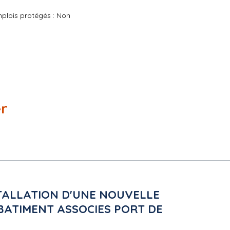
plois protégés : Non
er
nistratif de Pau
s relatifs aux délais d'introduction des recours peuvent être obtenu
STALLATION D'UNE NOUVELLE
BATIMENT ASSOCIES PORT DE