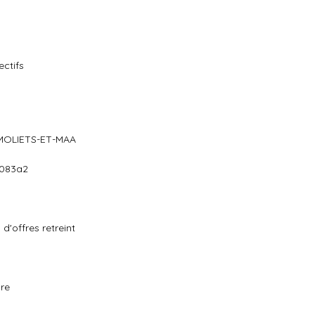
ectifs
 à MOLIETS-ET-MAA
3083a2
d'offres retreint
ure