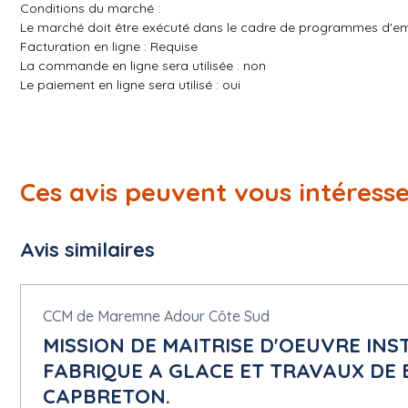
Conditions du marché :
Le marché doit être exécuté dans le cadre de programmes d'em
Facturation en ligne : Requise
La commande en ligne sera utilisée : non
Le paiement en ligne sera utilisé : oui
5.1.15 Techniques
Accord-cadre :
Pas d'accord-cadre
Informations sur le système d'acquisition dynamique :
Ces avis peuvent vous intéress
Pas de système d'acquisition dynamique
5.1.16 Informations complémentaires, médiation et réexamen
Avis similaires
Organisation chargée des procédures de recours : Tribunal admi
Informations relatives aux délais de recours : Les renseignement
greffe du tribunal administratif de Pau
CCM de Maremne Adour Côte Sud
Section 8 - Organisations
MISSION DE MAITRISE D'OEUVRE IN
FABRIQUE A GLACE ET TRAVAUX DE 
8.1 ORG-0001
Nom officiel : XL HABITAT
CAPBRETON.