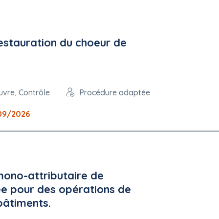
74444 - 01
restauration du choeur de
e
onible : français
uvre, Contrôle
Procédure adaptée
09/2026
no-attributaire de
ée pour des opérations de
 bâtiments.