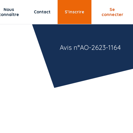
Nous
Se
Contact
S’inscrire
connaître
connecter
Avis n°AO-2623-1164