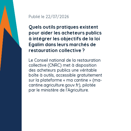
Publié le 22/07/2026
Publié 
Quels outils pratiques existent
L'ache
pour aider les acheteurs publics
attrib
à intégrer les objectifs de la loi
offre 
Egalim dans leurs marchés de
exact
restauration collective ?
spécif
prévue
Le Conseil national de la restauration
consul
collective (CNRC) met à disposition
des acheteurs publics une véritable
Le Cons
boîte à outils, accessible gratuitement
décisio
sur la plateforme « ma cantine » (ma-
strict 
cantine.agriculture.gouv.fr), pilotée
: le rè
par le ministère de l'Agriculture.
s'impos
toutes 
celles-
dépourv
des off