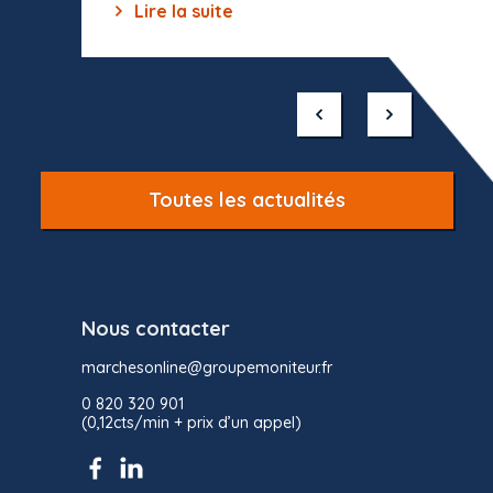
Lire la suite
Lir
Item
1
of
10
Toutes les actualités
Nous contacter
marchesonline@groupemoniteur.fr
0 820 320 901
(0,12cts/min + prix d’un appel)