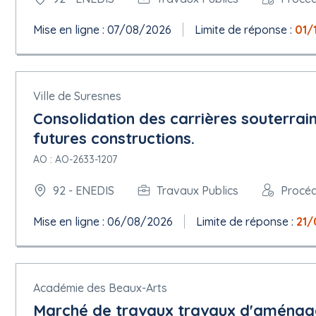
Titre: LOT 1 Travaux de Maintenance Souterraine 1ERE COUR
Description: Marché de Travaux d'Exploitation sur un périmètre
Mise en ligne : 07/08/2026
Limite de réponse :
01/
consistent essentiellement à du terrassement ponctuel program
d'ouvrages tels que coffrets, émergences, branchements aériens
consultation.
Identifiant interne: AVIS025062 - BPM025138 LOT1.
Ville de Suresnes
5.1.1.Objet
Consolidation des carrières souterrain
futures constructions.
Nature principale du marché: Travaux
Nomenclature principale (cpv): 45311200 Travaux d'installations
AO : AO-2633-1207
Options:
Description des options: La durée du marché est de 60 mois et
92 - ENEDIS
Travaux Publics
Procé
5.1.2.Lieu d'exécution
Mise en ligne : 06/08/2026
Limite de réponse :
21/
Subdivision pays (NUTS): Extra-Regio NUTS 3 (FRZZZ)
Pays: France
Académie des Beaux-Arts
5.1.3.Durée estimée
Marché de travaux travaux d'aménag