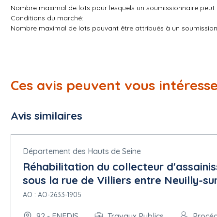
Nombre maximal de lots pour lesquels un soumissionnaire peut p
Conditions du marché:
Nombre maximal de lots pouvant être attribués à un soumissionn
2.1.6.Motifs d'exclusion
Sources des motifs d'exclusion: Avis
Manquement à des obligations liées à des motifs d'exclusion p
Ces avis peuvent vous intéress
vigilance et aux législations nationales ou locales relatives à la
applicables à la relation d'affaires avec le groupe EDF, chaque
de conformité (déclaration accessible sur le portail Achats au 
Avis similaires
l'honneur pour justifier qu'il n'entre dans aucun des cas mentionnés
11 du CCP (exclusions à l'appréciation de l'acheteur). Cette dé
d'un groupement candidat et, le cas échéant, par les sous-trait
cas prévus par le règlement no2022/576 du 8 avril 2022 du Cons
Département des Hauts de Seine
actions de la Russie déstabilisant la situation en Ukraine (attest
Réhabilitation du collecteur d'assain
sous la rue de Villiers entre Neuilly-su
5. Lot
AO : AO-2633-1905
5.1.Lot: LOT-0001.
92 - ENEDIS
Travaux Publics
Procé