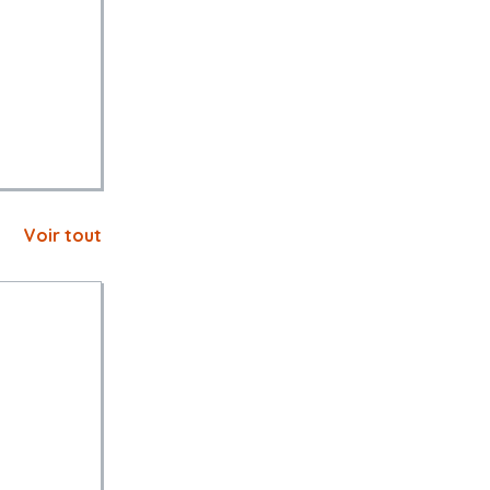
Voir tout
 l'offre