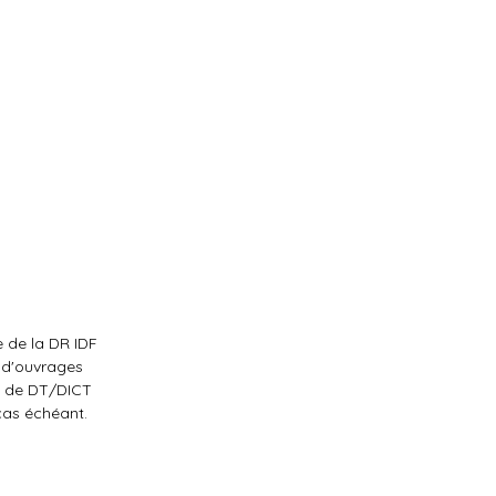
e de la DR IDF
e d'ouvrages
es de DT/DICT
cas échéant.