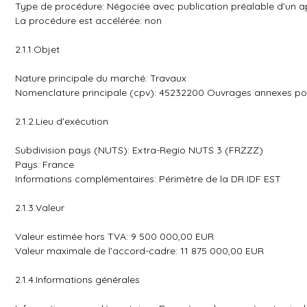
Type de procédure: Négociée avec publication préalable d'un ap
La procédure est accélérée: non
2.1.1.Objet
Nature principale du marché: Travaux
Nomenclature principale (cpv): 45232200 Ouvrages annexes pour
2.1.2.Lieu d'exécution
Subdivision pays (NUTS): Extra-Regio NUTS 3 (FRZZZ)
Pays: France
Informations complémentaires: Périmètre de la DR IDF EST
2.1.3.Valeur
Valeur estimée hors TVA: 9 500 000,00 EUR
Valeur maximale de l'accord-cadre: 11 875 000,00 EUR
2.1.4.Informations générales