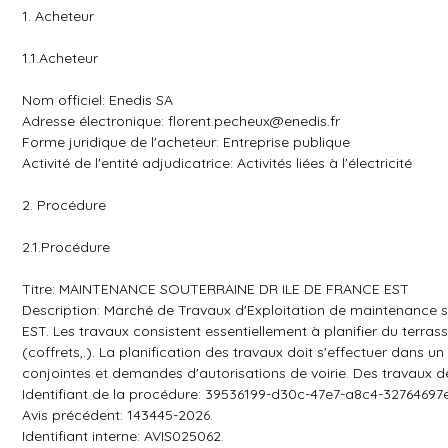
1. Acheteur
1.1.Acheteur
Nom officiel: Enedis SA
Adresse électronique:
florent.pecheux@enedis.fr
Forme juridique de l'acheteur: Entreprise publique
Activité de l'entité adjudicatrice: Activités liées à l'électricité
2. Procédure
2.1.Procédure
Titre: MAINTENANCE SOUTERRAINE DR ILE DE FRANCE EST
Description: Marché de Travaux d'Exploitation de maintenance so
EST. Les travaux consistent essentiellement à planifier du ter
(coffrets,.). La planification des travaux doit s'effectuer dans
conjointes et demandes d'autorisations de voirie. Des travaux d
Identifiant de la procédure: 39536199-d30c-47e7-a8c4-32764697
Avis précédent: 143445-2026.
Identifiant interne: AVIS025062.