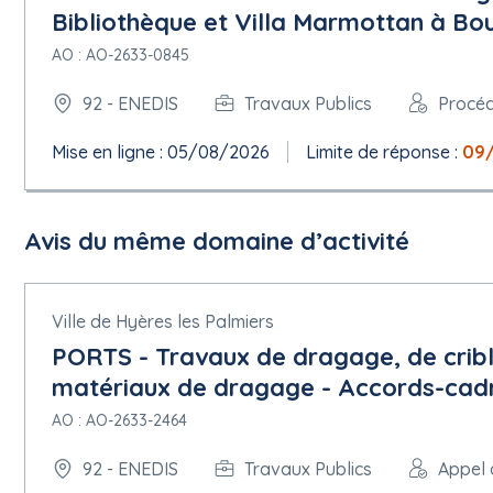
Date de début: 01/01/2027.
Bibliothèque et Villa Marmottan à Bou
Date de fin de durée: 31/12/2031.
AO : AO-2633-0845
5.1.4.Reconduction
92 - ENEDIS
Travaux Publics
Procé
Nombre maximum de reconductions: 0
Mise en ligne : 05/08/2026
Limite de réponse :
09
5.1.5.Valeur
Valeur estimée hors TVA: 3 200 000,00 EUR
Valeur maximale de l'accord-cadre: 4 000 000,00 EUR
Avis du même domaine d’activité
5.1.6.Informations générales
Ville de Hyères les Palmiers
Il s'agit d'un marché récurrent
Participation réservée:
PORTS - Travaux de dragage, de cribl
La participation n'est pas réservée.
matériaux de dragage - Accords-cad
Les noms et les qualifications professionnelles du personnel ch
Le marché relève de l'accord sur les marchés publics (AMP): oui
AO : AO-2633-2464
Le marché en question convient aussi aux petites et moyennes e
92 - ENEDIS
Travaux Publics
Appel 
5.1.9.Critères de sélection