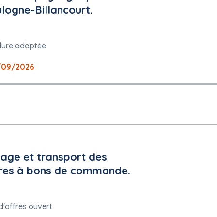
logne-Billancourt.
dure adaptée
/09/2026
age et transport des
res à bons de commande.
argé de l'exécution du marché doivent être mentionnés: Exigence dans
ntreprises (PME): oui
d'offres ouvert