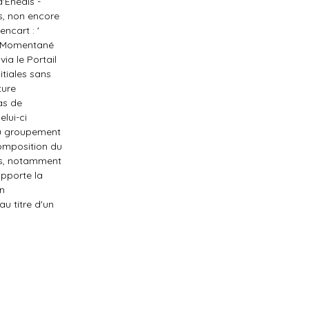
'Enedis -
s, non encore
encart : '
nt Momentané
ia le Portail
itiales sans
ture
as de
lui-ci
du groupement
composition du
ns, notamment
apporte la
un
au titre d'un