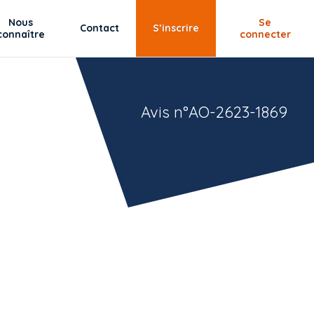
Nous
Se
Contact
S’inscrire
connaître
connecter
Avis n°AO-2623-1869