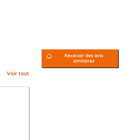
devoir de
Recevoir des avis
isme
similaires
ces en matière
ation sur
Voir tout
41-7 à L. 2141-
 des membres
ns l'un des
gard aux