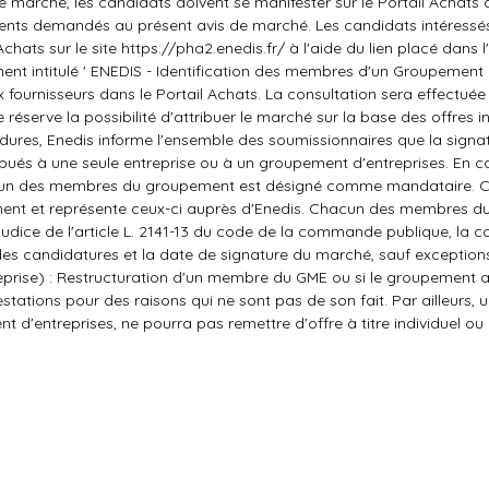
marché, les candidats doivent se manifester sur le Portail Achats d
ents demandés au présent avis de marché. Les candidats intéressé
hats sur le site https://pha2.enedis.fr/ à l'aide du lien placé dans l'
ment intitulé ' ENEDIS - Identification des membres d'un Groupeme
 fournisseurs dans le Portail Achats. La consultation sera effectuée v
 réserve la possibilité d'attribuer le marché sur la base des offres in
dures, Enedis informe l'ensemble des soumissionnaires que la signa
ribués à une seule entreprise ou à un groupement d'entreprises. En c
l'un des membres du groupement est désigné comme mandataire. Ce
ent et représente ceux-ci auprès d'Enedis. Chacun des membres 
judice de l'article L. 2141-13 du code de la commande publique, la 
des candidatures et la date de signature du marché, sauf exceptio
treprise) : Restructuration d'un membre du GME ou si le groupement 
stations pour des raisons qui ne sont pas de son fait. Par ailleurs, 
 d'entreprises, ne pourra pas remettre d'offre à titre individuel ou 