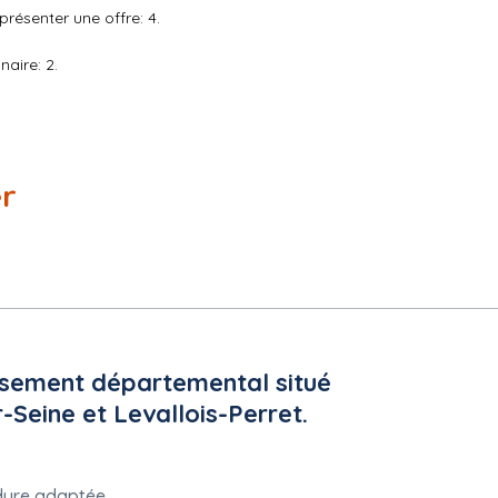
résenter une offre: 4.
aire: 2.
urement nationaux: Conformément aux réglementations relatives au 
er
 lutte contre la corruption, le blanchiment et le financement du terror
 candidat doit déclarer et signer un engagement au titre des exigen
moment de la consultation). Chaque candidat doit fournir une déclar
 aux articles L. 2141-1 à L. 2141-5 (exclusions de plein droit) et L. 21
claration est à produire par les candidats individuels et par chacun
ants présentés. Chaque soumissionnaire doit attester ne pas être da
eil de l'Union européenne concernant les mesures restrictives eu é
ation accessible sur le portail Achats à la remise de la consultation).
issement départemental situé
r-Seine et Levallois-Perret.
dure adaptée