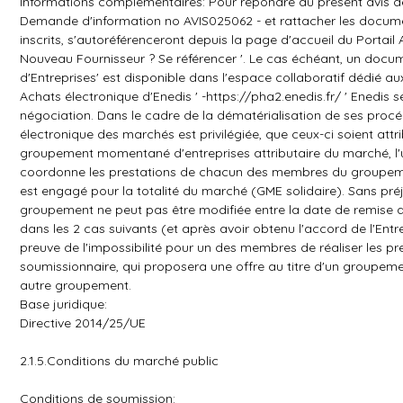
Informations complémentaires: Pour répondre au présent avis de 
Demande d'information no AVIS025062 - et rattacher les docum
inscrits, s'autoréférenceront depuis la page d'accueil du Portail Ac
Nouveau Fournisseur ? Se référencer '. Le cas échéant, un docu
d'Entreprises' est disponible dans l'espace collaboratif dédié aux
Achats électronique d'Enedis ' -https://pha2.enedis.fr/ ' Enedis se
négociation. Dans le cadre de la dématérialisation de ses procé
électronique des marchés est privilégiée, que ceux-ci soient att
groupement momentané d'entreprises attributaire du marché, 
coordonne les prestations de chacun des membres du groupem
est engagé pour la totalité du marché (GME solidaire). Sans pré
groupement ne peut pas être modifiée entre la date de remise 
dans les 2 cas suivants (et après avoir obtenu l'accord de l'En
preuve de l'impossibilité pour un des membres de réaliser les pre
soumissionnaire, qui proposera une offre au titre d'un groupement
autre groupement.
Base juridique:
Directive 2014/25/UE
2.1.5.Conditions du marché public
Conditions de soumission: