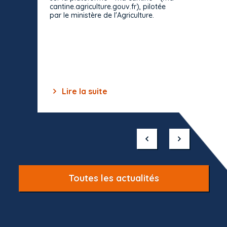
strict 
cantine.agriculture.gouv.fr), pilotée
: le rè
par le ministère de l'Agriculture.
s'impos
toutes 
celles-
dépourv
des off
Lire la suite
Lir
Item
1
of
10
Toutes les actualités