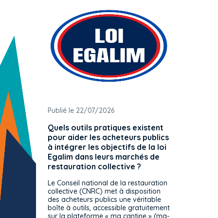
Publié le 22/07/2026
Publié 
Quels outils pratiques existent
L'ache
pour aider les acheteurs publics
attrib
à intégrer les objectifs de la loi
offre 
Egalim dans leurs marchés de
exact
restauration collective ?
spécif
prévue
Le Conseil national de la restauration
consul
collective (CNRC) met à disposition
des acheteurs publics une véritable
Le Cons
boîte à outils, accessible gratuitement
décisio
sur la plateforme « ma cantine » (ma-