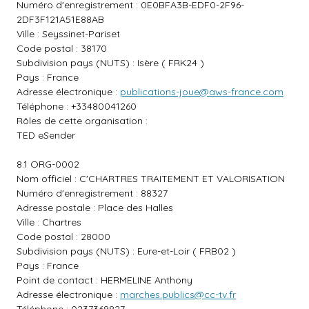
Numéro d'enregistrement : 0E0BFA3B-EDF0-2F96-
2DF3F121A51E88AB
Ville : Seyssinet-Pariset
Code postal : 38170
Subdivision pays (NUTS) : Isère ( FRK24 )
Pays : France
Adresse électronique :
publications-joue@aws-france.com
Téléphone : +33480041260
Rôles de cette organisation :
TED eSender
8.1 ORG-0002
Nom officiel : C'CHARTRES TRAITEMENT ET VALORISATION
Numéro d'enregistrement : 88327
Adresse postale : Place des Halles
Ville : Chartres
Code postal : 28000
Subdivision pays (NUTS) : Eure-et-Loir ( FRB02 )
Pays : France
Point de contact : HERMELINE Anthony
Adresse électronique :
marches.publics@cc-tv.fr