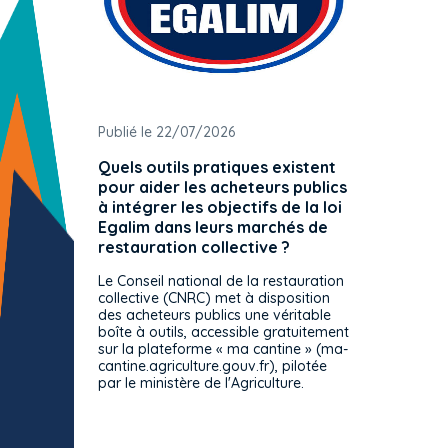
Publié le 22/07/2026
Publié 
Quels outils pratiques existent
L'ache
pour aider les acheteurs publics
attrib
à intégrer les objectifs de la loi
offre 
Egalim dans leurs marchés de
exact
restauration collective ?
spécif
prévue
Le Conseil national de la restauration
consul
collective (CNRC) met à disposition
des acheteurs publics une véritable
Le Cons
boîte à outils, accessible gratuitement
décisio
sur la plateforme « ma cantine » (ma-
strict 
cantine.agriculture.gouv.fr), pilotée
: le rè
par le ministère de l'Agriculture.
s'impos
toutes 
celles-
dépourv