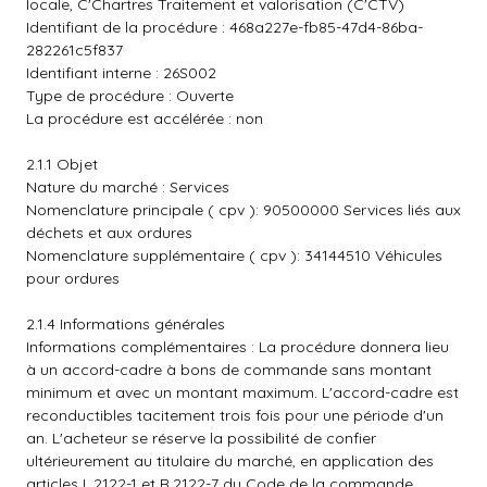
locale, C'Chartres Traitement et valorisation (C'CTV)
Identifiant de la procédure : 468a227e-fb85-47d4-86ba-
282261c5f837
Identifiant interne : 26S002
Type de procédure : Ouverte
La procédure est accélérée : non
2.1.1 Objet
Nature du marché : Services
Nomenclature principale ( cpv ): 90500000 Services liés aux
déchets et aux ordures
Nomenclature supplémentaire ( cpv ): 34144510 Véhicules
pour ordures
2.1.4 Informations générales
Informations complémentaires : La procédure donnera lieu
à un accord-cadre à bons de commande sans montant
minimum et avec un montant maximum. L'accord-cadre est
reconductibles tacitement trois fois pour une période d'un
an. L'acheteur se réserve la possibilité de confier
ultérieurement au titulaire du marché, en application des
articles L.2122-1 et R.2122-7 du Code de la commande