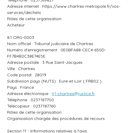
Téléphone : 0237369827
Adresse internet :
https://www.chartres-metropole.fr/vos-
services/dechets
Rôles de cette organisation :
Acheteur
8.1 ORG-0003
Nom officiel : Tribunal judiciaire de Chartres
Numéro d'enregistrement : 0E0BFA88-CEC4-650D-
FF7B4B2C38E74E5E
Adresse postale : 3 Rue Saint-Jacques
Ville : Chartres
Code postal : 28019
Subdivision pays (NUTS) : Eure-et-Loir ( FRB02 )
Pays : France
Adresse électronique :
tj1-chartres@justice.fr
Téléphone : 0237187700
Télécopieur : 0237187760
Rôles de cette organisation :
Organisation chargée des procédures de recours
Section 11 - Informations relatives à l'avis