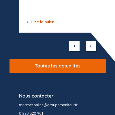
des off
Lire la suite
Lir
Item
1
of
10
Toutes les actualités
Nous contacter
marchesonline@groupemoniteur.fr
0 820 320 901