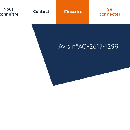
Nous
Se
Contact
S’inscrire
connaître
connecter
Avis n°AO-2617-1299