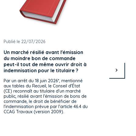
Publié le 22/07/2026
Publié l
Un marché résilié avant l'émission
Un règ
du moindre bon de commande
publics
peut-il tout de même ouvrir droit à
retenir
indemnisation pour le titulaire ?
les ache
européen
Par un arrêt du 18 juin 2026*, mentionné
unique d
aux tables du Recueil, le Conseil d'État
directiv
(CE) reconnaît au titulaire d'un marché
public, résilié avant l'émission de bons de
commande, le droit de bénéficier de
l'indemnisation prévue par l'article 46.4 du
CCAG Travaux (version 2009).