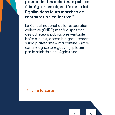
pour aider les acheteurs publics
attrib
à intégrer les objectifs de la loi
offre 
Egalim dans leurs marchés de
exact
restauration collective ?
spécif
prévue
Le Conseil national de la restauration
consul
collective (CNRC) met à disposition
des acheteurs publics une véritable
Le Cons
boîte à outils, accessible gratuitement
décisio
sur la plateforme « ma cantine » (ma-
strict 
cantine.agriculture.gouv.fr), pilotée
: le rè
par le ministère de l'Agriculture.
s'impos
toutes 
celles-
dépourv
des off
Lire la suite
Lir
Item
1
of